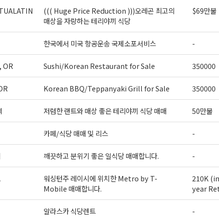
TUALATIN
((( Huge Price Reduction )))오레곤 최고의
$69만불
매상을 자랑하는 테리야끼 식당
한국에서 미국 항공운송 국제소포서비스
-
, OR
Sushi/Korean Restaurant for Sale
350000
OR
Korean BBQ/Teppanyaki Grill for Sale
350000
역
저렴한 랜트와 매상 좋은 테리야끼 식당 매매
50만불
카페/식당 매매 및 리스
-
티
깨끗하고 분위기 좋은 일식당 매매합니다.
-
A
워싱턴주 레이시에 위치한 Metro by T-
210K (i
Mobile 매매합니다.
year Re
알라스카 식당렌트
-