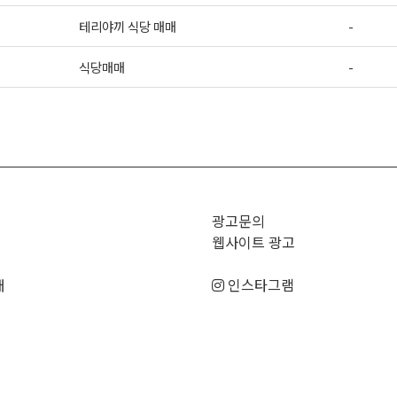
테리야끼 식당 매매
-
식당매매
-
>
광고문의
웹사이트 광고
매
인스타그램