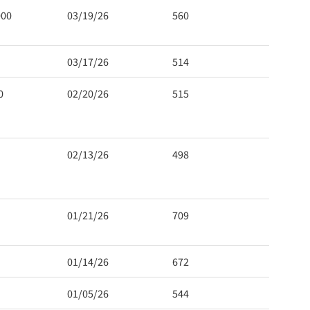
000
03/19/26
560
03/17/26
514
0
02/20/26
515
 Hwy 99
s at any time
02/13/26
498
t Contact.
01/21/26
709
01/14/26
672
01/05/26
544