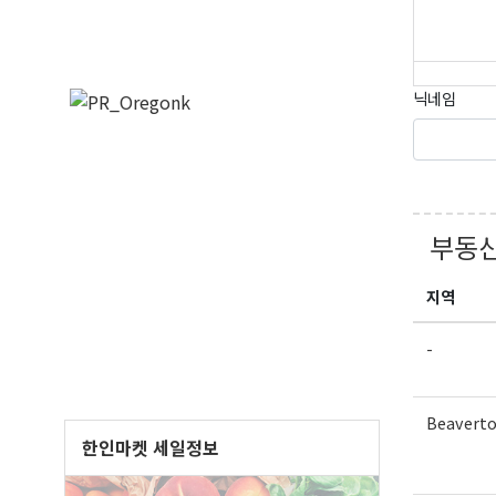
닉네임
부동산
오레
지역
매주 오
보실수 
-
Email
Beavert
한인마켓 세일정보