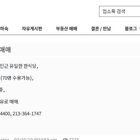
업소록 검색
 하숙
자유게시판
부동산 매매
결혼 / 만남
블로그
 매매
인근 유일한 한식당,
ft(70명 수용가능),
, .
유로 매매.
4400, 213-364-1747
akcr
02/19/19 @10:53 am
2223