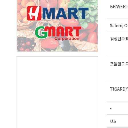
First N
BEAVER
Salem, O
Last N
워싱턴주 R
By submittin
Suite A, Edm
포틀랜드 
by using the
Our Privacy 
TIGARD/
-
U.S