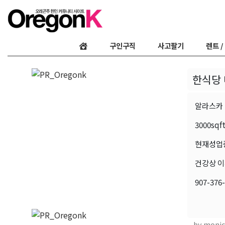
구인구직
사고팔기
렌트 /
한식당
알라스카 
3000sq
현재성업중
건강상 이
907-376-
by monic