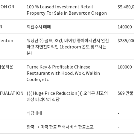
ame
TON OR
100 % Leased Investment Retail
$5,480,
Property For Sale in Beaverton Oregon
R
회전수시 매매
140000
ame
enton
워싱턴주) 골프, 조깅, 바이킹 좋아하시면서 안전
$285,00
하고 자연친화적인 1bedroom 콘도 찾으시는
분!
g this form, you are consenting to receive KCR Media Group from: KCR Media Group, 23416
onds, WA, 98026, US, https://wowseattle.com. You can revoke your consent to receive email
다운타운
Turne Key & Profitable Chinese
100000
 SafeUnsubscribe® link, found at the bottom of every email.
Emails are serviced by Constan
Restaurant with Hood, Wok, Walkin
Policy.
Cooler, etc
오레곤K 뉴스레터 구독하기!
TUALATION
((( Huge Price Reduction ))) 오레곤 최고의
$69 만불
매상 테리야끼 식당
식당매매
-
한국 → 미국 항공 택배서비스 항공소포
-