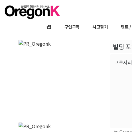
구인구직
사고팔기
렌트 /
빌딩 포
그로서리 델
by Oreg