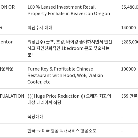
TON OR
100 % Leased Investment Retail
$5,480,
Property For Sale in Beaverton Oregon
R
회전수시 매매
140000
enton
워싱턴주) 골프, 조깅, 바이킹 좋아하시면서 안전
$285,00
하고 자연친화적인 1bedroom 콘도 찾으시는
분!
다운타운
Turne Key & Profitable Chinese
100000
Restaurant with Hood, Wok, Walkin
Cooler, etc
TUALATION
((( Huge Price Reduction ))) 오레곤 최고의
$69 만불
매상 테리야끼 식당
식당매매
-
한국 → 미국 항공 택배서비스 항공소포
-