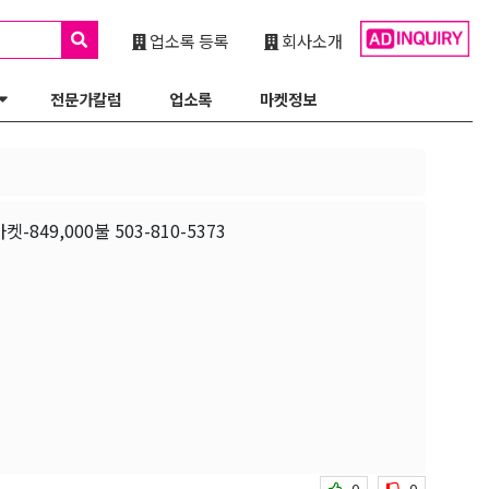
업소록 등록
회사소개
전문가칼럼
업소록
마켓정보
-849,000불 503-810-5373
0
0