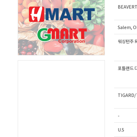
BEAVER
Salem, O
워싱턴주 R
포틀랜드 
TIGARD/
-
U.S