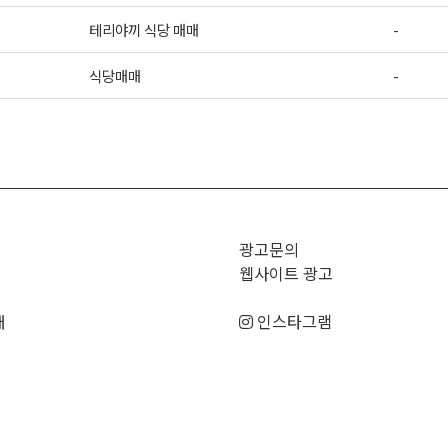
테리야끼 식당 매매
-
식당매매
-
>
광고문의
웹사이트 광고
매
인스타그램