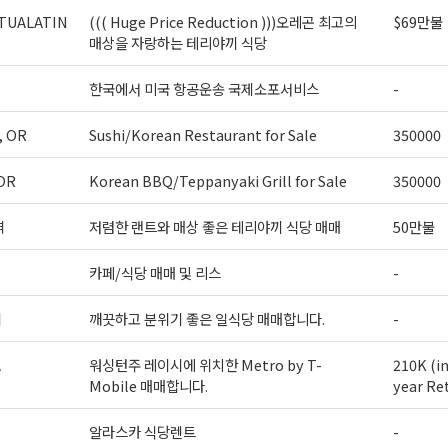
TUALATIN
((( Huge Price Reduction )))오레곤 최고의
$69만불
매상을 자랑하는 테리야끼 식당
한국에서 미국 항공운송 국제소포서비스
-
, OR
Sushi/Korean Restaurant for Sale
350000
OR
Korean BBQ/Teppanyaki Grill for Sale
350000
역
저렴한 랜트와 매상 좋은 테리야끼 식당 매매
50만불
카페/식당 매매 및 리스
-
티
깨끗하고 분위기 좋은 일식당 매매합니다.
-
A
워싱턴주 레이시에 위치한 Metro by T-
210K (i
Mobile 매매합니다.
year Re
알라스카 식당렌트
-