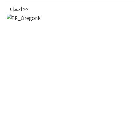
오레곤K 뉴스레터 구독
더보기 >>
매주 오레곤K 뉴스레터를 통해 다양한 로컬소식과 
오레곤 한인 사회 정보를 받아보실수 있습니다.
Email
First Name
Last Name
By submitting this form, you are consenting to receive KCR Media Group
from: KCR Media Group, 23416 Hwy 99 Suite A, Edmonds, WA, 98026,