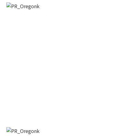
US, https://wowseattle.com. You can revoke your consent to receive
emails at any time by using the SafeUnsubscribe® link, found at the
bottom of every email.
Emails are serviced by Constant Contact.
Our
Privacy Policy.
오레곤K 뉴스레터 구독하기!