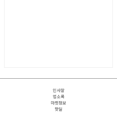
인사말
업소록
마켓정보
핫딜