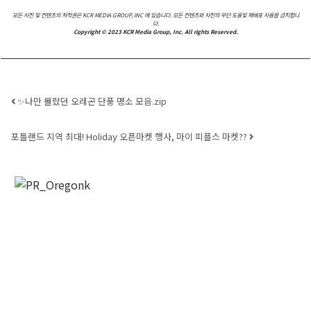
모든 사진 및 컨텐츠의 저작권은 KCR MEDIA GROUP, INC 에 있습니다.
모든 컨텐츠와 사진의 무단 도용및 재배포 사용을 금지합니
다.
Email
Copyright © 2023 KCR Media Group, Inc. All rights Reserved.
First Name
Post navigation
✨나만 몰랐던 오레곤 단풍 명소 모음.zip
포틀랜드 지역 최대! Holiday 오픈마켓 행사, 마이 피플스 마켓??
Last Name
By submitting this form, you are consenting to receive KCR Media Group
from: KCR Media Group, 23416 Hwy 99 Suite A, Edmonds, WA, 98026,
US, https://wowseattle.com. You can revoke your consent to receive
emails at any time by using the SafeUnsubscribe® link, found at the
bottom of every email.
Emails are serviced by Constant Contact.
Our
Privacy Policy.