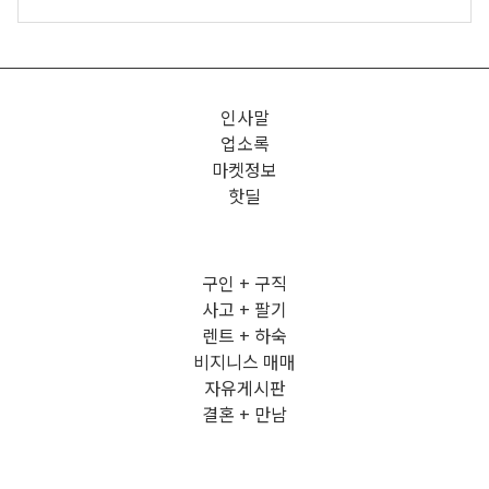
인사말
업소록
마켓정보
핫딜
구인 + 구직
사고 + 팔기
렌트 + 하숙
비지니스 매매
자유게시판
결혼 + 만남