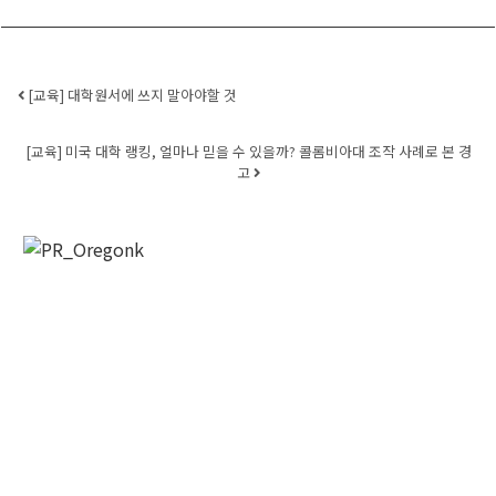
Post navigation
[교육] 대학원서에 쓰지 말아야할 것
[교육] 미국 대학 랭킹, 얼마나 믿을 수 있을까? 콜롬비아대 조작 사례로 본 경
고
오레곤K 뉴스레터 구독
매주 오레곤K 뉴스레터를 통해 다양한 로컬소식과 
오레곤 한인 사회 정보를 받아보실수 있습니다.