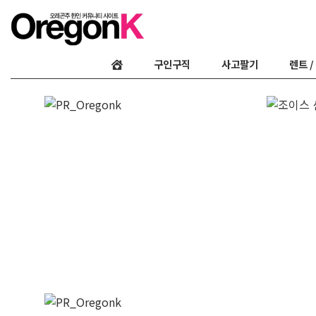
구인구직
사고팔기
렌트 /