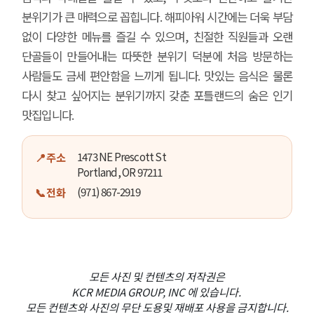
분위기가 큰 매력으로 꼽힙니다. 해피아워 시간에는 더욱 부담
없이 다양한 메뉴를 즐길 수 있으며, 친절한 직원들과 오랜
단골들이 만들어내는 따뜻한 분위기 덕분에 처음 방문하는
사람들도 금세 편안함을 느끼게 됩니다. 맛있는 음식은 물론
다시 찾고 싶어지는 분위기까지 갖춘 포틀랜드의 숨은 인기
맛집입니다.
1473 NE Prescott St
📍 주소
Portland, OR 97211
오레곤K 뉴스레터 구독
(971) 867-2919
📞 전화
매주 오레곤K 뉴스레터를 통해 다양한 로컬소식과 
오레곤 한인 사회 정보를 받아보실수 있습니다.
모든 사진 및 컨텐츠의 저작권은
Email
KCR MEDIA GROUP, INC 에 있습니다.
모든 컨텐츠와 사진의 무단 도용및 재배포 사용을 금지합니다.