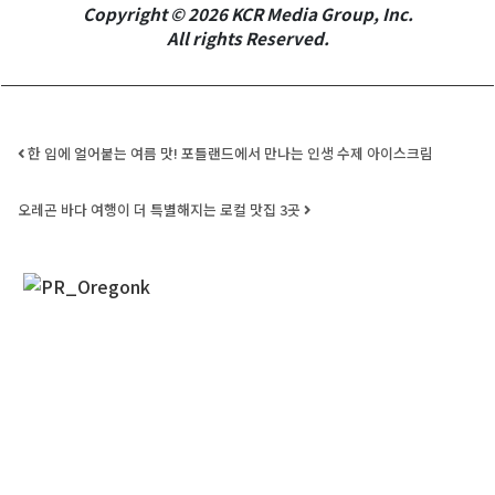
Copyright © 2026 KCR Media Group, Inc.
All rights Reserved.
First Name
Post navigation
한 입에 얼어붙는 여름 맛! 포틀랜드에서 만나는 인생 수제 아이스크림
Last Name
오레곤 바다 여행이 더 특별해지는 로컬 맛집 3곳
By submitting this form, you are consenting to receive KCR Media Group
from: KCR Media Group, 23416 Hwy 99 Suite A, Edmonds, WA, 98026,
US, https://wowseattle.com. You can revoke your consent to receive
emails at any time by using the SafeUnsubscribe® link, found at the
bottom of every email.
Emails are serviced by Constant Contact.
Our
Privacy Policy.
오레곤K 뉴스레터 구독하기!