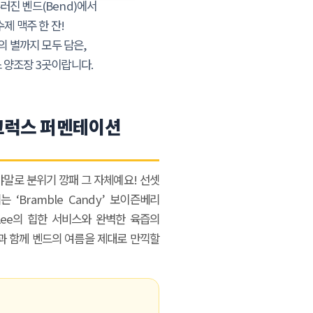
러진 벤드(Bend)에서
제 맥주 한 잔!
 별까지 모두 담은,
 양조장 3곳이랍니다.
t (크럭스 퍼멘테이션
말로 분위기 깡패 그 자체예요! 선셋
‘Bramble Candy’ 보이즌베리
ee의 힙한 서비스와 완벽한 육즙의
과 함께 벤드의 여름을 제대로 만끽할
보를 받아