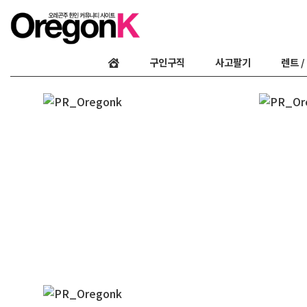
구인구직
사고팔기
렌트 /