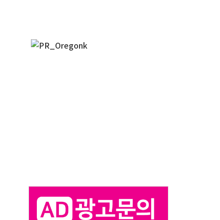
오레
매주 오