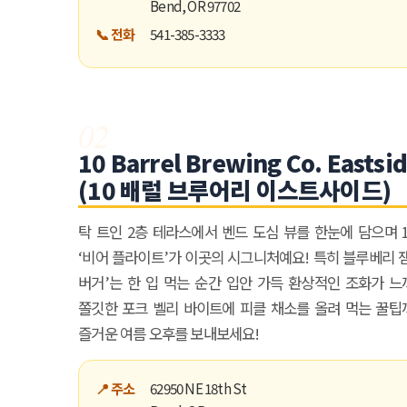
Bend, OR 97702
있습니다.
📞 전화
541-385-3333
02
ame
10 Barrel Brewing Co. Eastsi
(10 배럴 브루어리 이스트사이드)
탁 트인 2층 테라스에서 벤드 도심 뷰를 한눈에 담으며 
ame
‘비어 플라이트’가 이곳의 시그니처예요! 특히 블루베리 
버거’는 한 입 먹는 순간 입안 가득 환상적인 조화가 
쫄깃한 포크 벨리 바이트에 피클 채소를 올려 먹는 꿀팁
g this form, you are consenting to receive KCR Media Group from: KCR Media Group, 23416
즐거운 여름 오후를 보내보세요!
onds, WA, 98026, US, https://wowseattle.com. You can revoke your consent to receive email
 SafeUnsubscribe® link, found at the bottom of every email.
Emails are serviced by Consta
Policy.
📍 주소
62950 NE 18th St