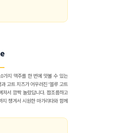
de
10가지 맥주를 한 번에 맛볼 수 있는
잼과 고트 치즈가 어우러진 ‘블루 고트
느껴져서 깜짝 놀랐답니다. 짭조름하고
까지 챙겨서 시원한 마가리타와 함께
 Hwy 99
s at any time
nt Contact.