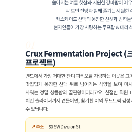
쏟아지는 여름 햇살과 시원한 강바람이 어우
탁 트인 전망과 함께 즐기는 시원한 수
캐스케이드 산맥의 웅장한 선셋과 밤하늘의
현지인들이 가장 사랑하는 루프탑 & 테라스
01
Crux Fermentation Projec
프로젝트)
벤드에서 가장 거대한 잔디 파티오를 자랑하는 이곳은 그야
맛집답게 웅장한 산맥 뒤로 넘어가는 석양을 보며 마시는 
사워는 정말 상큼함의 끝판왕이더라고요. 친절한 직원 L
치킨 슬라이더까지 곁들이면, 활기찬 야외 푸드트럭 감성
수 있답니다.
곤K 뉴스레터 구독
📍 주소
50 SW Division St
레곤K 뉴스레터를 통해 다양한 로컬소식과 오레곤 한인 사회 정