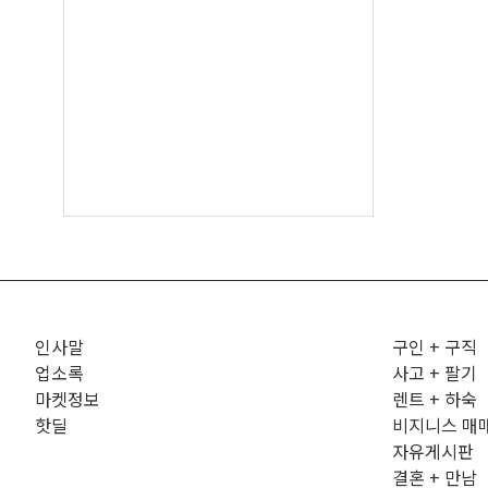
인사말
구인 + 구직
업소록
사고 + 팔기
마켓정보
렌트 + 하숙
핫딜
비지니스 매
자유게시판
결혼 + 만남