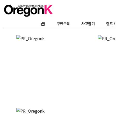
구인구직
사고팔기
렌트 /