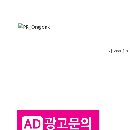
Post 
[Gmart] 2