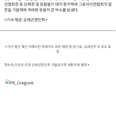
산협회장 등 단체장 및 임원들이 대거 참석하여 그로서리연합회의 발
전을 기원하며 격려와 응원의 큰 박수를 보냈다.
<기사 제공: 오레곤한인회>
오레곤K 뉴스레터 구독
매주 오레곤K 뉴스레터를 통해 다양한 로컬소식과 
오레곤 한인 사회 정보를 받아보실수 있습니다.
Post navigation
가구 할인 체인 아메리칸 프레이트 모든 매장 문 닫기로, 오레곤주 두 곳도 포
함
Email
정수라,이상우 초청 오레곤한인회 가을음악회 성황리에 열려
First Name
Last Name