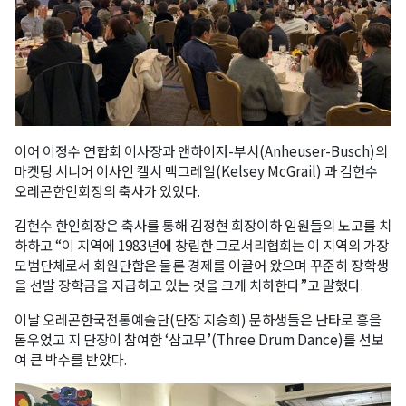
이어 이정수 연합회 이사장과 앤하이저-부시(Anheuser-Busch)의
마켓팅 시니어 이사인 켈시 맥그레일(Kelsey McGrail) 과 김헌수
오레곤한인회장의 축사가 있었다.
김헌수 한인회장은 축사를 통해 김정현 회장이하 임원들의 노고를 치
하하고 “이 지역에 1983년에 창립한 그로서리협회는 이 지역의 가장
모범단체로서 회원단합은 물론 경제를 이끌어 왔으며 꾸준히 장학생
을 선발 장학금을 지급하고 있는 것을 크게 치하한다”고 말했다.
이날 오레곤한국전통예술단(단장 지승희) 문하생들은 난타로 흥을
돋우었고 지 단장이 참여한 ‘삼고무’(Three Drum Dance)를 선보
여 큰 박수를 받았다.