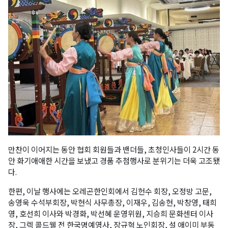
만찬이 이어지는 동안 협회 회원들과 밴더들, 초청인사들이 2시간 동
안 화기애애한 시간을 보냈고 경품 추첨행사로 분위기는 더욱 고조됐
다.
한편, 이날 행사에는 오레곤한인회에서 김헌수 회장, 오정방 고문,
송영욱 수석부회장, 박현식 사무총장, 이재우, 김송현, 박창영, 태희
영, 호선희 이사와 박경화, 박선혜 운영위원, 지승희 문화센터 이사
장, 그렉 콜드웰 전 한국명예영사, 장규혁 노인회장, 설 애이미 부동