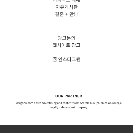
자유게시판
결혼 + 만남
광고문의
웹사이트 광고
인스타그램
OUR PARTNER
OregonK.com hosts advertising and content from Seattle KCR (KCR Media Group), a
legally independent company.