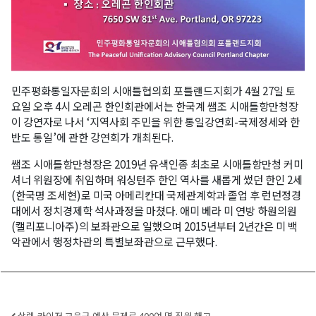
민주평화통일자문회의 시애틀협의회 포틀랜드지회가 4월 27일 토
요일 오후 4시 오레곤 한인회관에서는 한국계 쌤조 시애틀항만청장
이 강연자로 나서 ‘지역사회 주민을 위한 통일강연회-국제정세와 한
반도 통일’에 관한 강연회가 개최된다.
쌤조 시애틀항만청장은 2019년 유색인종 최초로 시애틀항만청 커미
셔너 위원장에 취임하며 워싱턴주 한인 역사를 새롭게 썼던 한인 2세
(한국명 조세현)로 미국 아메리칸대 국제관계학과 졸업 후 런던정경
대에서 정치경제학 석사과정을 마쳤다. 애미 베라 미 연방 하원의원
(캘리포니아주)의 보좌관으로 일했으며 2015년부터 2년간은 미 백
악관에서 행정차관의 특별보좌관으로 근무했다.
살렘-카이저 교육구 예산 문제로 400여 명 직원 해고