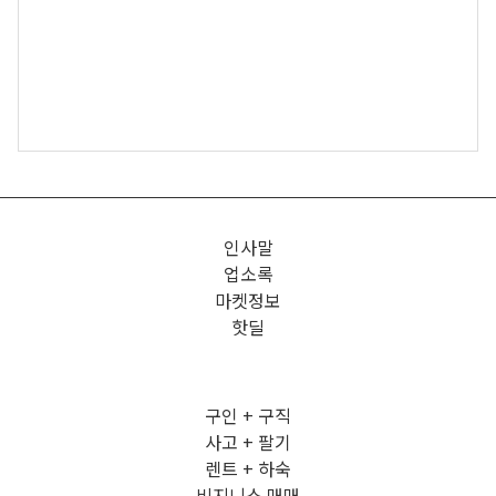
인사말
업소록
마켓정보
핫딜
구인 + 구직
사고 + 팔기
렌트 + 하숙
비지니스 매매