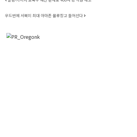
Post navigation
우드번에 서북미 최대 아마존 물류창고 들어선다
오레곤K 뉴스레터 구독