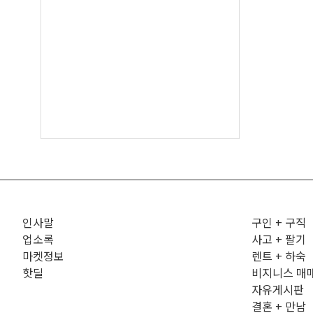
인사말
구인 + 구직
업소록
사고 + 팔기
마켓정보
렌트 + 하숙
핫딜
비지니스 매
자유게시판
결혼 + 만남