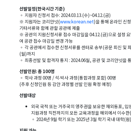
선발일정(한국시간 기준)
◦ 지원자 신청서 접수: 2024.03.13.(수)~04.12.(금)
※ 지원자는 코리안넷(
www.korean.net
)을 통해 온라인 신
기타서류와 함께 관할 공관에 제출
※ 공관의 지원신청서류 접수 마감일을 04.12.(금)으로 설정 
여 공관 접수 마감일 변경 가능
◦ 각 공관에서 접수한 신청서류를 센터로 송부(공문 회신 및 파우치·
(월)까지
◦ 최종선발 및 합격자 통지 : 2024.06월, 공관 및 코리안넷을 
선발인원: 총 100명
◦ 학사 과정 00명 / 석‧박사 과정(통합과정 포함) 00명
(추후 신청인원 등 감안 과정별 선발 인원 확정 예정)
선발대상
외국 국적 또는 거주국의 영주권을 보유한 재외동포, 입
지원과정 직전까지의 모든 교육과정을 해외에서 이수한(
◦ 2024년 9월 학기 또는 2025년 3월 학기 국내 대학(
지원 가능