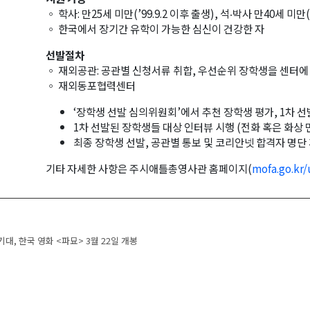
◦ 학사: 만25세 미만(’99.9.2 이후 출생), 석‧박사 만40세 미만(’
◦ 한국에서 장기간 유학이 가능한 심신이 건강한 자
선발절차
◦ 재외공관: 공관별 신청서류 취합, 우선순위 장학생을 센터에
◦ 재외동포협력센터
‘장학생 선발 심의위원회’에서 추천 장학생 평가, 1차 선
1차 선발된 장학생들 대상 인터뷰 시행 (전화 혹은 화상 
최종 장학생 선발, 공관별 통보 및 코리안넷 합격자 명단
기타 자세한 사항은 주시애틀총영사관 홈페이지(
mofa.go.kr/
navigation
기대, 한국 영화 <파묘> 3월 22일 개봉