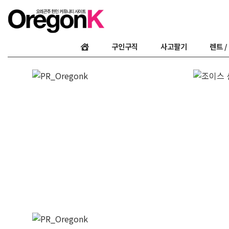
구인구직
사고팔기
렌트 /