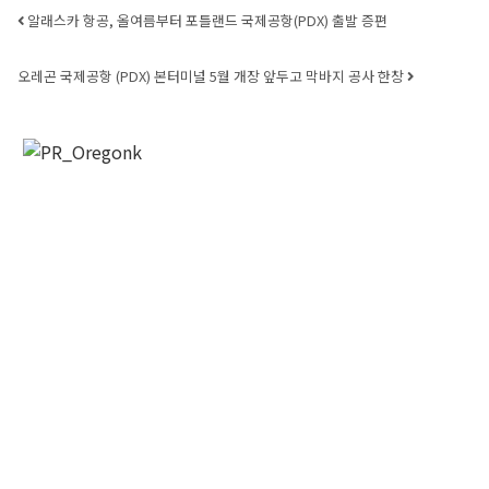
Post navigation
알래스카 항공, 올여름부터 포틀랜드 국제공항(PDX) 출발 증편
오레곤 국제공항 (PDX) 본터미널 5월 개장 앞두고 막바지 공사 한창
오레곤K 뉴스레터 구독
매주 오레곤K 뉴스레터를 통해 다양한 로컬소식과 
오레곤 한인 사회 정보를 받아보실수 있습니다.
Email
First Name