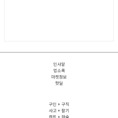
인사말
업소록
마켓정보
핫딜
구인 + 구직
사고 + 팔기
렌트 + 하숙