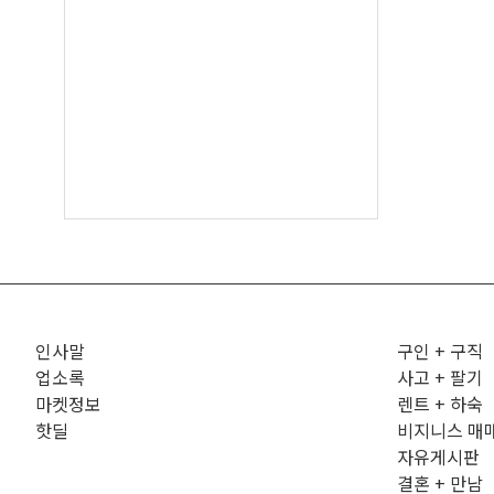
인사말
구인 + 구직
업소록
사고 + 팔기
마켓정보
렌트 + 하숙
핫딜
비지니스 매
자유게시판
결혼 + 만남