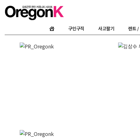
구인구직
사고팔기
렌트 /