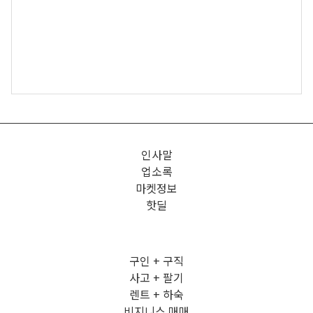
인사말
업소록
마켓정보
핫딜
구인 + 구직
사고 + 팔기
렌트 + 하숙
비지니스 매매