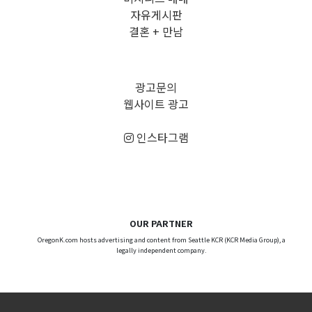
자유게시판
결혼 + 만남
광고문의
웹사이트 광고
인스타그램
OUR PARTNER
OregonK.com hosts advertising and content from Seattle KCR (KCR Media Group), a
legally independent company.