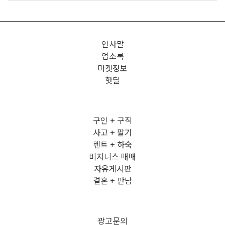
인사말
업소록
마켓정보
핫딜
구인 + 구직
사고 + 팔기
렌트 + 하숙
비지니스 매매
자유게시판
결혼 + 만남
광고문의