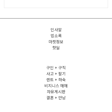
인사말
업소록
마켓정보
핫딜
구인 + 구직
사고 + 팔기
렌트 + 하숙
비지니스 매매
자유게시판
결혼 + 만남