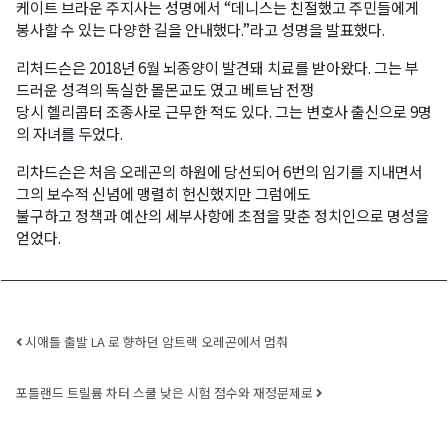
케이트 브라운 주지사는 성명에서 “데니스는 친절했고 주민들에게
봉사할 수 있는 다양한 길을 안내했다.”라고 성명을 발표했다.
리처드슨은 2018년 6월 뇌종양이 발견돼 치료를 받아왔다. 그는 부
드러운 성격의 독실한 몰몬교도 였고 베트남 전쟁
당시 헬리콥터 조종사로 근무한 적도 있다. 그는 변호사 출신으로 9명
의 자녀를 두었다.
리차드슨은 처음 오레곤의 하원에 당선되어 6번의 임기를 지내면서
그의 보수적 신념에 맹렬히 헌신했지만 그럼에도
불구하고 정책과 예산의 세부사항에 초점을 맞춘 정치인으로 명성을
얻었다.
Post navigation
시애틀 출발 LA 로 향하던 암트랙 오레곤에서 멈춰
포틀랜드 트릴륨 차터 스쿨 낮은 시험 점수와 재정문제로