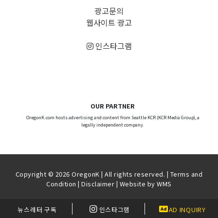
광고문의
웹사이트 광고
인스타그램
OUR PARTNER
OregonK.com hosts advertising and content from Seattle KCR (KCR Media Group), a
legally independent company.
Copyright © 2026 OregonK | All rights reserved. |
Terms and
Condition
|
Disclaimer
| Website by
WMS
뉴스레터 구독
인스타그램
AD INQUIRY