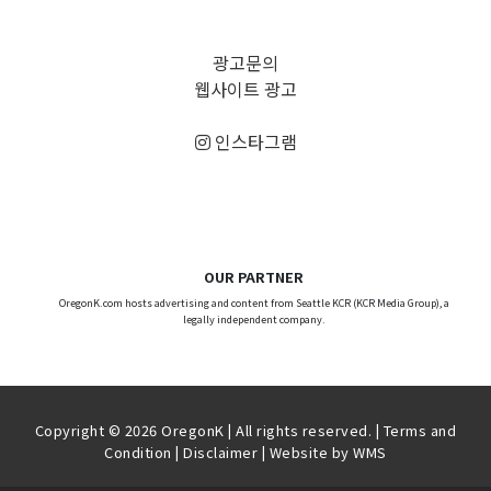
광고문의
웹사이트 광고
인스타그램
OUR PARTNER
OregonK.com hosts advertising and content from Seattle KCR (KCR Media Group), a
legally independent company.
Copyright © 2026 OregonK | All rights reserved. |
Terms and
Condition
|
Disclaimer
| Website by
WMS