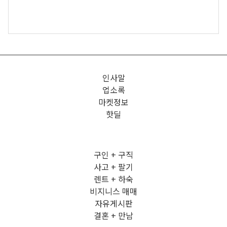
인사말
업소록
마켓정보
핫딜
구인 + 구직
사고 + 팔기
렌트 + 하숙
비지니스 매매
자유게시판
결혼 + 만남