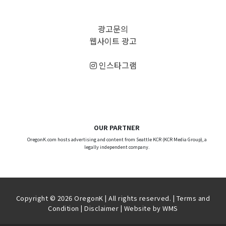
광고문의
웹사이트 광고
인스타그램
OUR PARTNER
OregonK.com hosts advertising and content from Seattle KCR (KCR Media Group), a
legally independent company.
Copyright © 2026 OregonK | All rights reserved. |
Terms and
Condition
|
Disclaimer
| Website by
WMS