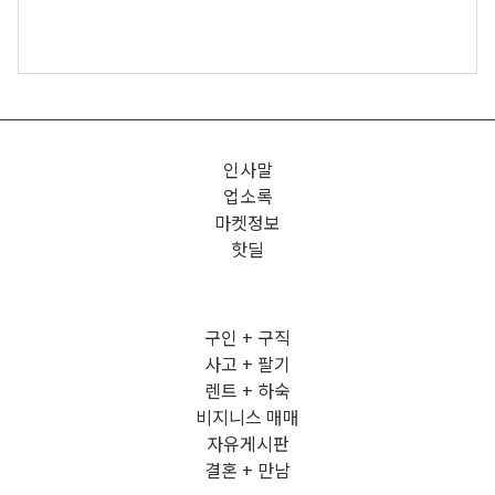
인사말
업소록
마켓정보
핫딜
구인 + 구직
사고 + 팔기
렌트 + 하숙
비지니스 매매
자유게시판
결혼 + 만남