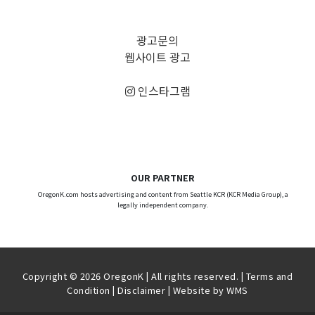
광고문의
웹사이트 광고
인스타그램
OUR PARTNER
OregonK.com hosts advertising and content from Seattle KCR (KCR Media Group), a
legally independent company.
Copyright © 2026 OregonK | All rights reserved. |
Terms and
Condition
|
Disclaimer
| Website by
WMS