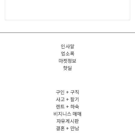
인사말
업소록
마켓정보
핫딜
구인 + 구직
사고 + 팔기
렌트 + 하숙
비지니스 매매
자유게시판
결혼 + 만남