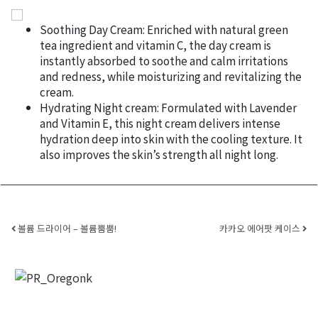
Soothing Day Cream: Enriched with natural green
tea ingredient and vitamin C, the day cream is
instantly absorbed to soothe and calm irritations
and redness, while moisturizing and revitalizing the
cream.
Hydrating Night cream: Formulated with Lavender
and Vitamin E, this night cream delivers intense
hydration deep into skin with the cooling texture. It
also improves the skin’s strength all night long.
Post navigation
볼륨 드라이어 – 볼륨뿜뿜!
카카오 에어팟 케이스