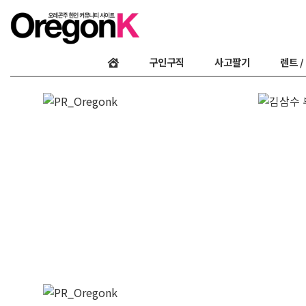
구인구직
사고팔기
렌트 /