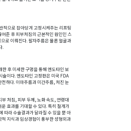
보를 받아
 전반적으로 잡아당겨 고정시켜주는 리프팅
끊어준 후 피부처짐의 근본적인 원인인 스
식으로 이뤄진다. 팔자주름은 물론 얼굴과
다.
개한 후 미세한 구멍을 통해 엔도타인 보
시술이다. 엔도타인 고정판은 미국 FDA
안전하다. 이마주름과 미간주름, 처진 눈
 처짐, 피부 두께, 노화 속도, 연령대
운 효과를 기대할 수 있다. 특히 절개가
 Hwy 99
에 따라 수술결과가 달라질 수 있을 뿐 아
s at any time
t Contact.
학적 지식과 임상경험이 풍부한 성형외과