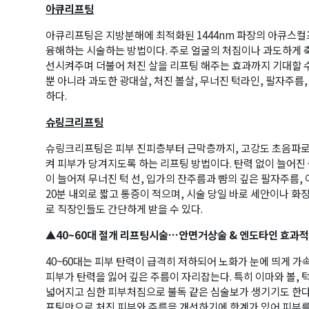
아큐리프팅
아큐리프팅은 지방분해에 최적화된 1444nm 파장의 아큐스
융해하는 시술하는 방법이다. 주로 얼굴의 처짐이나 과도하게 
선시켜주며 더불어 처진 살을 리프팅 해주는 효과까지 기대할 
뿐 아니라 과도한 광대살, 처진 볼살, 무너진 턱라인, 팔자주름
하다.
슈링크리프팅
슈링크리프팅은 피부 진피층부터 근막층까지, 고강도 초음파로
켜 피부가 당겨지도록 하는 리프팅 방법이다. 탄력 없이 늘어진 
이 늘어져 무너진 턱 선, 입가의 잔주름과 뺨의 깊은 팔자주름,
20분 내외로 짧고 통증이 적으며, 시술 당일 바로 세안이나 화
로 직장인들도 간단하게 받을 수 있다.
▲40~60대 절개 리프팅시술…안면거상술 & 엔도타인 효과
40~60대는 피부 탄력이 급격히 저하되어 노화가 눈에 띄게 가
피부가 탄력을 잃어 깊은 주름이 자리잡는다. 특히 이마와 볼, 
곤K 뉴스레터 구독
넓어지고 심한 피부처짐으로 불독 같은 심술보가 생기기도 한다
프팅만으로 처진 피부와 주름을 개선하기에 한계가 있어 피부를