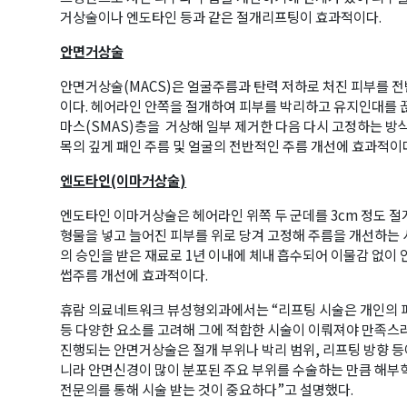
레곤K 뉴스레터를 통해 다양한 로컬소식과 오레곤 한인 사회 정
거상술이나 엔도타인 등과 같은 절개리프팅이 효과적이다.
있습니다.
안면거상술
안면거상술(MACS)은 얼굴주름과 탄력 저하로 처진 피부를
이다. 헤어라인 안쪽을 절개하여 피부를 박리하고 유지인대를 
마스(SMAS)층을 거상해 일부 제거한 다음 다시 고정하는 방
목의 깊게 패인 주름 및 얼굴의 전반적인 주름 개선에 효과적이
ame
엔도타인(이마거상술)
엔도타인 이마거상술은 헤어라인 위쪽 두 군데를 3cm 정도 절
형물을 넣고 늘어진 피부를 위로 당겨 고정해 주름을 개선하는 
ame
의 승인을 받은 재료로 1년 이내에 체내 흡수되어 이물감 없이 
썹주름 개선에 효과적이다.
휴람 의료네트워크 뷰성형외과에서는 “리프팅 시술은 개인의 피부
등 다양한 요소를 고려해 그에 적합한 시술이 이뤄져야 만족스러
g this form, you are consenting to receive KCR Media Group from: KCR Media Group, 23416
진행되는 안면거상술은 절개 부위나 박리 범위, 리프팅 방향 등
onds, WA, 98026, US, https://wowseattle.com. You can revoke your consent to receive email
 SafeUnsubscribe® link, found at the bottom of every email.
Emails are serviced by Constan
니라 안면신경이 많이 분포된 주요 부위를 수술하는 만큼 해부
Policy.
전문의를 통해 시술 받는 것이 중요하다”고 설명했다.