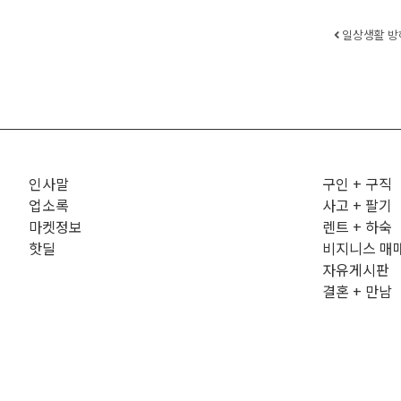
Post 
일상생활 방
인사말
구인 + 구직
업소록
사고 + 팔기
마켓정보
렌트 + 하숙
핫딜
비지니스 매
자유게시판
결혼 + 만남