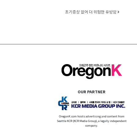
초기증상 없어 더 위험한 유방암
OUR PARTNER
OregonK.com hosts advertising and content from
Seattle KCR (KCR Media Group), a legally independent
company.