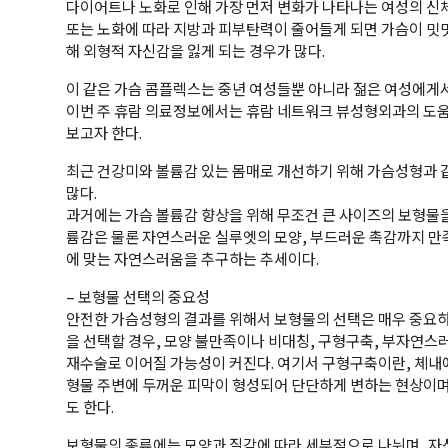
다이어트나 노화로 인해 가장 먼저 변화가 나타나는 여성의 신
또는 노화에 따라 지방과 피부탄력이 줄어들게 되면 가슴이 밋
해 외형적 자신감을 잃게 되는 경우가 많다.
이 같은 가슴 콤플렉스는 중년 여성들뿐 아니라 젊은 여성에게서
이번 주 휴람 의료정보에서는 휴람 네트워크 뷰성형외과의 도움
보고자 한다.
최근 건강미와 볼륨감 있는 몸매로 개선하기 위해 가슴성형과 
많다.
과거에는 가슴 볼륨감 향상을 위해 무조건 큰 사이즈의 보형물
륨감은 물론 자연스러운 실루엣의 모양, 부드러운 촉감까지 만
에 맞는 자연스러움을 추구하는 추세이다.
– 보형물 선택의 중요성
안전한 가슴성형의 결과를 위해서 보형물의 선택은 매우 중요하
을 선택할 경우, 모양 불만족이나 비대칭, 구형구축, 부자연스
재수술로 이어질 가능성이 커진다. 여기서 구형구축이란, 체내
형물 주변에 두꺼운 피막이 형성되어 단단하게 변하는 현상이며
도 한다.
보형물의 종류에는 모양과 질감에 따라 세부적으로 나뉘며, 자