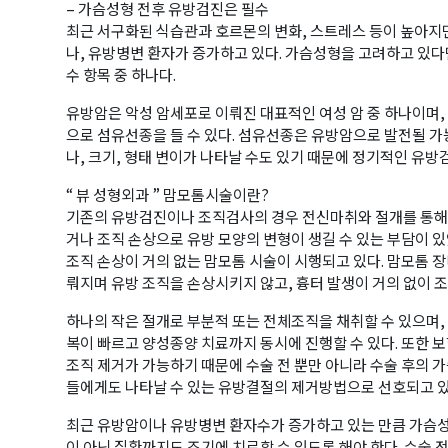
– 가슴성형 전후 유방검진은 필수
최근 서구화된 식습관과 호르몬의 변화, 스트레스 등이 높아
나, 유방병변 환자가 증가하고 있다. 가슴성형을 고려하고 있다
수 항목 중 하나다.
유방암은 악성 암세포로 이뤄진 대표적인 여성 암 중 하나이며,
으로 섬유선종을 들 수 있다. 섬유선종은 유방암으로 발전될 
나, 크기, 형태 변이가 나타날 수도 있기 때문에 정기적인 유
“ 뷰 성형외과 ” 맘모톰시술이란?
기존의 유방검진이나 조직검사의 경우 전신마취와 절개를 통해 
거나 조직 손상으로 유방 모양의 변형이 생길 수 있는 부담이 있었
조직 손상이 거의 없는 맘모톰 시술이 시행되고 있다. 맘모톰 
뤄지며 유방 조직을 손상시키지 않고, 흉터 발생이 거의 없이 
하나의 작은 절개로 부분적 또는 전체조직을 채취할 수 있으며, 
복이 빠르고 양성종양 치료까지 동시에 진행할 수 있다. 또한
조직 제거가 가능하기 때문에 수술 전 뿐만 아니라 수술 후의 
들에게도 나타날 수 있는 유방결절의 제거방법으로 선호되고 있
최근 유방암이나 유방병변 환자수가 증가하고 있는 만큼 가슴
이 아닌 질환까지도 조기에 치료할 수 있도록 해야 한다. 수술