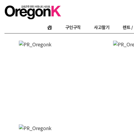
구인구직
사고팔기
렌트 /