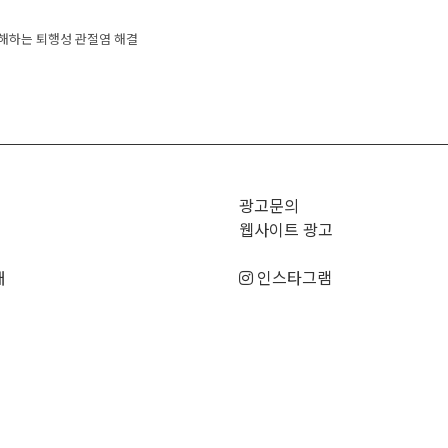
navigation
해하는 퇴행성 관절염 해결
광고문의
웹사이트 광고
매
인스타그램