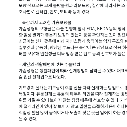
모양 적으로는 크게 물방울형과 라운드형, 질감에 따라서는 스
조사별로 엘러간, 멘토, 모티바 등이 있다.
– 촉감까지 고려한 가슴보형물
가슴성형의 보형물은 수술 진행에 앞서 FDA, KFDA 등의 정식
한 임상 결과가 충분히 보장돼 있는지 등을 확인하는 것이 필요
최근에는 신체 활동에 따라 자연스럽게 움직이는 입자 구조와 
실루엣과 유동성, 향상된 부드러운 촉감이 큰 장점으로 작용 하는
터를 보유해 안전성을 더욱 입증 받은 멘토 등의 선호도가 높은 
– 개인의 생활패턴에 맞는 수술방법
가슴성형은 생활패턴에 따라 절개방법이 달라질 수 있다. 대표
슴 밑선 절개법으로 나뉜다.
겨드랑이 절개는 겨드랑이 주름 선을 따라 절개하는 방법으로 
특징이다. 유륜절개는 유륜의 테두리 라인을 따라 절개하는 방
위를 가릴 수 있어 보이지 않는 장점 때문에 선호할 수 있다. 
에 절개라인이 있어 잘 보이지 않고 밑선을 조절하기 용이하다는
직업상 팔을 많이 움직이거나 노출이 잦은 옷을 입어야 하는 
될 수 있다.