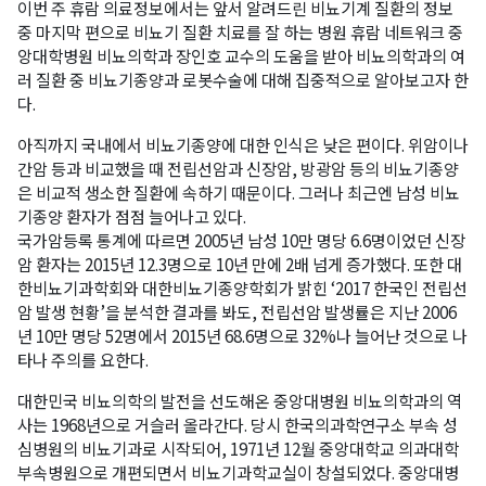
이번 주 휴람 의료정보에서는 앞서 알려드린 비뇨기계 질환의 정보
중 마지막 편으로 비뇨기 질환 치료를 잘 하는 병원 휴람 네트워크 중
앙대학병원 비뇨의학과 장인호 교수의 도움을 받아 비뇨의학과의 여
러 질환 중 비뇨기종양과 로봇수술에 대해 집중적으로 알아보고자 한
다.
아직까지 국내에서 비뇨기종양에 대한 인식은 낮은 편이다. 위암이나
간암 등과 비교했을 때 전립선암과 신장암, 방광암 등의 비뇨기종양
은 비교적 생소한 질환에 속하기 때문이다. 그러나 최근엔 남성 비뇨
기종양 환자가 점점 늘어나고 있다.
국가암등록 통계에 따르면 2005년 남성 10만 명당 6.6명이었던 신장
암 환자는 2015년 12.3명으로 10년 만에 2배 넘게 증가했다. 또한 대
한비뇨기과학회와 대한비뇨기종양학회가 밝힌 ‘2017 한국인 전립선
암 발생 현황’을 분석한 결과를 봐도, 전립선암 발생률은 지난 2006
년 10만 명당 52명에서 2015년 68.6명으로 32%나 늘어난 것으로 나
타나 주의를 요한다.
대한민국 비뇨의학의 발전을 선도해온 중앙대병원 비뇨의학과의 역
사는 1968년으로 거슬러 올라간다. 당시 한국의과학연구소 부속 성
심병원의 비뇨기과로 시작되어, 1971년 12월 중앙대학교 의과대학
부속병원으로 개편되면서 비뇨기과학교실이 창설되었다. 중앙대병