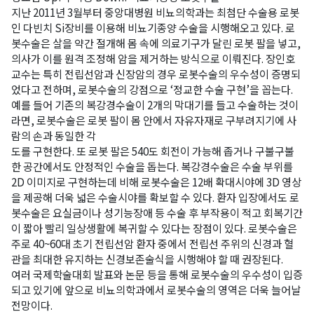
지난 2011년 3월부터 중앙대병원 비뇨의학과는 최첨단 수술용 로봇
인 다빈치 Si장비를 이용해 비뇨기종양 수술을 시행해오고 있다. 로
봇수술은 살을 약간 절개해 몸 속에 의료기구가 달린 로봇 팔을 넣고,
의사가 이를 원격 조정해 암을 제거하는 방식으로 이뤄진다. 장인호
교수는 특히 전립선암과 신장암의 경우 로봇수술의 우수성이 증명되
었다고 전하며, 로봇수술의 강점으로 ‘정교한 수술 구현’을 꼽는다.
예를 들어 기존의 복강경수술이 2개의 막대기를 들고 수술하는 것이
라면, 로봇수술은 로봇 팔이 몸 안에서 자유자재로 구부려지기에 사
람의 손과 동일한 각
도를 구현한다. 또 로봇 팔은 540도 회전이 가능해 좁거나 구불구불
한 공간에서도 안정적인 수술을 돕는다. 복강경수술은 수술 부위를
2D 이미지로 구현하는데 비해 로봇수술은 12배 확대시야에 3D 영상
을 제공해 더욱 넓은 수술시야를 확보할 수 있다. 환자 입장에서도 로
봇수술은 요실금이나 성기능장애 등 수술 후 부작용이 적고 회복기간
이 짧아 빨리 일상생활에 복귀할 수 있다는 장점이 있다. 로봇수술은
주로 40~60대 초기 전립선암 환자 중에서 전립선 주위의 신경과 혈
관을 최대한 유지하는 신경보존술식을 시행해야 할 때 권장된다.
여러 국제학술대회 발표와 논문 등을 통해 로봇수술의 우수성이 입증
되고 있기에 앞으로 비뇨의학과에서 로봇수술의 영역은 더욱 늘어날
전망이다.