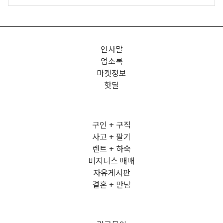
인사말
업소록
마켓정보
핫딜
구인 + 구직
사고 + 팔기
렌트 + 하숙
비지니스 매매
자유게시판
결혼 + 만남