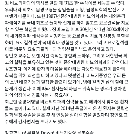
원 비뇨의학과의 역사를 말할 때 ‘최초’란 수식어를 빼놓을 수 없다.
우리나라 최초로 음경보형물 삽입술을 시행, 남성의학의 발전에 기
여했기 때문이다. 또한 1987년 중앙대병원 비뇨의학과는 체외충격
파쇄석기를 국내 최초로 들여와 절개를 하지 않고도 요로결석을 치료
할 수 있는 혁신을 이뤘다. 장비 도입 이후 30년간 약 1만 3000례이상
의 체외충격파 쇄석술을 시행하는 등 요로결석 치료의 선봉장 역할을
하며, 요로결석 분야 국내 최다 경험을 갖고 있다. 그리고 요로결석센
터를 비롯해 요실금클리닉과 전립선클리닉도 운영하고 있다.
장인호 교수는 오랜 시간 축적된 경험과 노하우, 그리고 대한민국 최
고의 실력을 보유하고 있는 것이 중앙대병원 비뇨의학과의 장점이라
강조한다. 여기에 환자의 마음을 헤아리는 따뜻한 의료진이 환자의
회복을 위해 최선을 다하고 있다고 덧붙인다. 비뇨기종양은 우리 몸
의 소변 배출기능과 밀접한 관련이 있기에, 병에 걸리면 삶의 질에 큰
문제가 생긴다. 이에 따라 환자들의 마음도 위축되는 경우가 많아 환
자의 입장에서 진료하는 게 중요하다.
최근엔 중앙대병원 비뇨의학과의 실력을 믿고 해외에서 찾아온 환자
들도 늘어나고 있다. 실제 지난 2014년 몽골에서 온 한 환자는 전립선
암과 탈장 수술을 받은 후 새 인생을 살아갈 힘을 얻었다며 장인호 교
수에게 감사편지를 보내기도 했다.
정교함 Up! 부작용 Down! 비뇨기종양 로봇수술