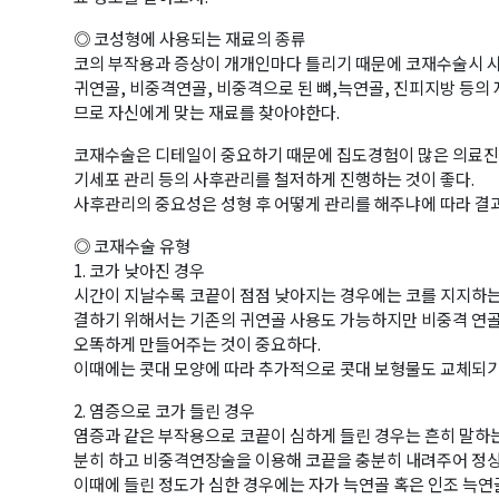
◎ 코성형에 사용되는 재료의 종류
코의 부작용과 증상이 개개인마다 틀리기 때문에 코재수술시 사
귀연골, 비중격연골, 비중격으로 된 뼈,늑연골, 진피지방 등
므로 자신에게 맞는 재료를 찾아야한다.
코재수술은 디테일이 중요하기 때문에 집도경험이 많은 의료진에
기세포 관리 등의 사후관리를 철저하게 진행하는 것이 좋다.
사후관리의 중요성은 성형 후 어떻게 관리를 해주냐에 따라 결
◎ 코재수술 유형
1. 코가 낮아진 경우
시간이 지날수록 코끝이 점점 낮아지는 경우에는 코를 지지하는
결하기 위해서는 기존의 귀연골 사용도 가능하지만 비중격 연
오똑하게 만들어주는 것이 중요하다.
이때에는 콧대 모양에 따라 추가적으로 콧대 보형물도 교체되기
2. 염증으로 코가 들린 경우
염증과 같은 부작용으로 코끝이 심하게 들린 경우는 흔히 말하
분히 하고 비중격연장술을 이용해 코끝을 충분히 내려주어 정상
이때에 들린 정도가 심한 경우에는 자가 늑연골 혹은 인조 늑