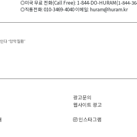
◎미국 무료 전화(Call Free): 1-844-DO-HURAM(1-844-36
◎직통전화: 010-3469-4040 이메일: huram@huram.kr
navigation
인다 ‘망막질환’
광고문의
웹사이트 광고
매
인스타그램