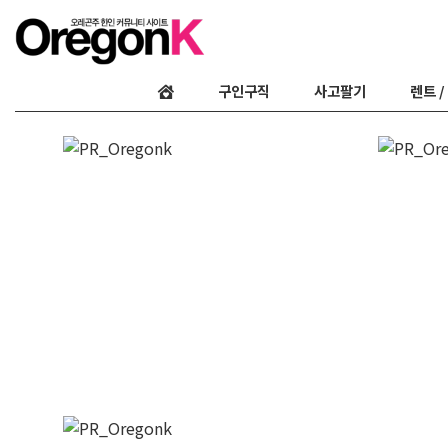
구인구직
사고팔기
렌트 /