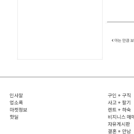
Post 
아는 만큼 보
인사말
구인 + 구직
업소록
사고 + 팔기
마켓정보
렌트 + 하숙
핫딜
비지니스 매
자유게시판
결혼 + 만남