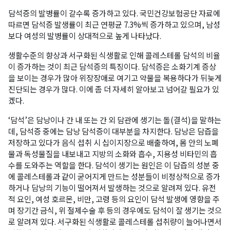
담석증의 발병률이 갈수록 증가하고 있다. 국민건강보험공단 자료에
따르면 담석증 발생률이 최근 연평균 7.3%씩 증가하고 있으며, 남성
보다 여성의 발병률이 상대적으로 높게 나타났다.
생활수준의 향상과 서구화된 식생활로 인해 콜레스테롤 담석의 비율
이 증가하는 것이 최근 담석증의 특징이다. 담석증은 소화기계 증상
을 보이는 경우가 많아 위장장애로 여기고 약물을 복용하다가 뒤늦게
진단되는 경우가 많다. 이에 좀 더 자세히 알아보고 넘어갈 필요가 있
겠다.
‘담석’은 담낭이나 간 내 또는 간 외 담관에 생기는 돌(결석)을 말하는
데, 담석증 중에는 담낭 담석증이 대부분을 차지한다. 담낭은 담즙을
저장하고 있다가 음식 섭취 시 십이지장으로 배출하여, 몸 안의 노폐
물과 독성물질을 내보내고 지방의 소화와 흡수, 지용성 비타민의 흡
수를 도와주는 역할을 한다. 담석이 생기는 원인은 이 담즙의 성분 중
에 콜레스테롤과 같이 굳어지게 만드는 성분들이 비정상적으로 증가
하거나 담낭의 기능이 떨어져서 발생하는 것으로 알려져 있다. 유전
적 요인, 여성 호르몬, 비만, 고령 등의 요인이 담석 발생에 영향을 주
며 장기간 금식, 위 절제수술 후 등의 경우에도 담석이 잘 생기는 것으
로 알려져 있다. 서구화된 식생활로 콜레스테롤 섭취량이 늘어나면서