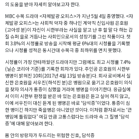
의 도움을 받아 자세히 알아보고자 한다.
MBC 수목 드라마 <자체발광 오피스>가 지난 5월 4일 종영했다. <자
체발광 오피스>는 사회적 약자 중 하나인 계약직 신입사원 은호원
(고아성 분)이 자신이 시한부라는 사실을 알고 난 후 할 말 다 하는 갑
질 슈퍼 을로 거듭나는 사회인으로서의 성장기를 그린 작품이다. 첫
회 3.8%의 시청률로 방송을 시작해 평균 6%대의 시청률을 기록했
으나 시청률 성적은 동시간대 수목극 중 최하위를 면치 못했다.
시청률이 가장 안타까웠던 드라마지만 그럼에도 최고 시청률 7.4%
(닐슨 코리아 기준)를 기록한 회차가 있다. 주인공 은호원의 시한부
병명이 밝혀진 10회(2017년 4월 13일 방송분)다. 회사 로비에서 실
신한 은호원을 서우진(하석진 분)은 병원으로 옮기고 은호원이 의식
을 찾자 의사가 통증이 심했을 거라며 병명을 이야기한다. 응급실에
서 이미 시한부 판정을 받은 바 있는 은호원은 듣고 싶어 하지 않고,
이에 서우진이 대신 듣게 된 병명은 바로 ‘담석증’이었다. 통증이 심
한 병이긴 하지만 죽을병은 아니었던 것이다. 이처럼 환자로서는 ‘큰
병임에 틀림없다’ 여길 만큼 고통스럽다는 드라마 속 그 질병 ‘담석
증’에 대해 알아보려 한다.
몸 안의 방랑자가 두드리는 위험한 신호, 담석증