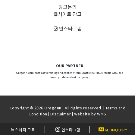
광고문의
웹사이트 광고
인스타그램
OUR PARTNER
OregonK.com hosts advertising and content from Seattle KCR (KCR Media Group), a
legally independent company.
Copyright © 2026 OregonK | All rights reserved. |
Terms and
Condition
|
Disclaimer
| Website by
WMS
뉴스레터 구독
인스타그램
AD INQUIRY