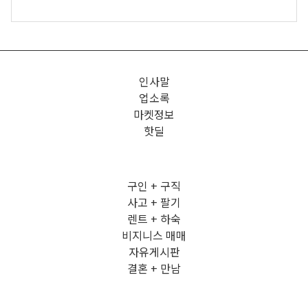
인사말
업소록
마켓정보
핫딜
구인 + 구직
사고 + 팔기
렌트 + 하숙
비지니스 매매
자유게시판
결혼 + 만남