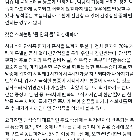
담즙 내 콜레스테롤 농도가 변하거나, 담낭의 기능에 문제가 생겨 담
즙이 과도하게 농축되고 배출이 원활하지 않은 경우에도 발생할 수
있다. 담석증은 초음파검사로 쉽게 진단할 수 있어 건강검진 중에 발
견되는 경우가 많다.
잦은 소화불량 ‘몸 안의 돌’ 의심해봐야
상당수의 담석증 환자가 증상을 느끼지 못한다. 전체 환자의 70% 가
량이 특별한 증상 없이 건강검진을 통해 우연히 진단받는다. 담석증
환자는 주로 명치와 우측 갈비뼈 밑, 즉 우측 상 복부의 심한 통증을
호소하는데, 마치 뾰족한 물건으로 찌르는 듯한 복부통증이 주로 한
밤중에 갑자기 시작돼 1시간에서 4시간가량 지속되다가 나아지기를
반복한다. 갑자기 극심한 통증이 시작되지만 통증이 사라지는 것도
갑작스러워 위경련이나 가슴앓이, 속앓이 등으로 착각하기도 한다.
같은 증상이 일 년 중 3~4차례 반복되고 식사시간과 한참 떨어진 한
밤중 또는 새벽에 급체 같은 증세가 보여 손끝을 따거나 소화제를 먹
은 후 체기가 사라진다면 담석증을 의심해 볼 수 있다.
요약하면 담석증의 대표적인 주요 증상에는 위경련처럼 반복되는 복
부 통증과 호전, 한밤중에 나타나는 급체 등이며 이 같은 증세에 오심
과 구토를 동반하거나, 5시간 이상 지속될 때, 오한•발열•황달 등의