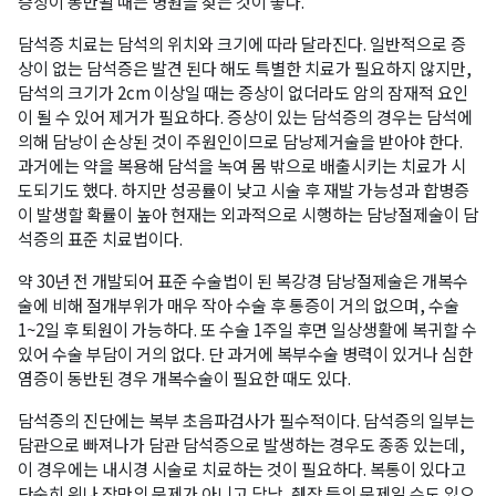
증상이 동반될 때는 병원을 찾는 것이 좋다.
담석증 치료는 담석의 위치와 크기에 따라 달라진다. 일반적으로 증
상이 없는 담석증은 발견 된다 해도 특별한 치료가 필요하지 않지만,
담석의 크기가 2cm 이상일 때는 증상이 없더라도 암의 잠재적 요인
이 될 수 있어 제거가 필요하다. 증상이 있는 담석증의 경우는 담석에
의해 담낭이 손상된 것이 주원인이므로 담낭제거술을 받아야 한다.
과거에는 약을 복용해 담석을 녹여 몸 밖으로 배출시키는 치료가 시
도되기도 했다. 하지만 성공률이 낮고 시술 후 재발 가능성과 합병증
이 발생할 확률이 높아 현재는 외과적으로 시행하는 담낭절제술이 담
석증의 표준 치료법이다.
약 30년 전 개발되어 표준 수술법이 된 복강경 담낭절제술은 개복수
술에 비해 절개부위가 매우 작아 수술 후 통증이 거의 없으며, 수술
1~2일 후 퇴원이 가능하다. 또 수술 1주일 후면 일상생활에 복귀할 수
있어 수술 부담이 거의 없다. 단 과거에 복부수술 병력이 있거나 심한
염증이 동반된 경우 개복수술이 필요한 때도 있다.
담석증의 진단에는 복부 초음파검사가 필수적이다. 담석증의 일부는
담관으로 빠져나가 담관 담석증으로 발생하는 경우도 종종 있는데,
이 경우에는 내시경 시술로 치료하는 것이 필요하다. 복통이 있다고
단순히 위나 장만의 문제가 아니고 담낭, 췌장 등의 문제일 수도 있으