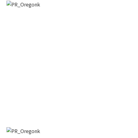
Last Name
By submitting this form, you are consenting to receive KCR Media Group
from: KCR Media Group, 23416 Hwy 99 Suite A, Edmonds, WA, 98026,
US, https://wowseattle.com. You can revoke your consent to receive
emails at any time by using the SafeUnsubscribe® link, found at the
bottom of every email.
Emails are serviced by Constant Contact.
Our
Privacy Policy.
오레곤K 뉴스레터 구독하기!