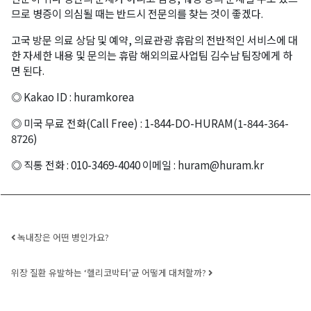
므로 병증이 의심될 때는 반드시 전문의를 찾는 것이 좋겠다.
고국 방문 의료 상담 및 예약, 의료관광 휴람의 전반적인 서비스에 대
한 자세한 내용 및 문의는 휴람 해외의료사업팀 김수남 팀장에게 하
면 된다.
◎ Kakao ID : huramkorea
오레곤K 뉴스레터 구독
◎ 미국 무료 전화(Call Free) : 1-844-DO-HURAM(1-844-364-
8726)
매주 오레곤K 뉴스레터를 통해 다양한 로컬소식과 
오레곤 한인 사회 정보를 받아보실수 있습니다.
◎ 직통 전화 : 010-3469-4040 이메일 : huram@huram.kr
Email
Post navigation
녹내장은 어떤 병인가요?
First Name
위장 질환 유발하는 ‘헬리코박터’균 어떻게 대처할까?