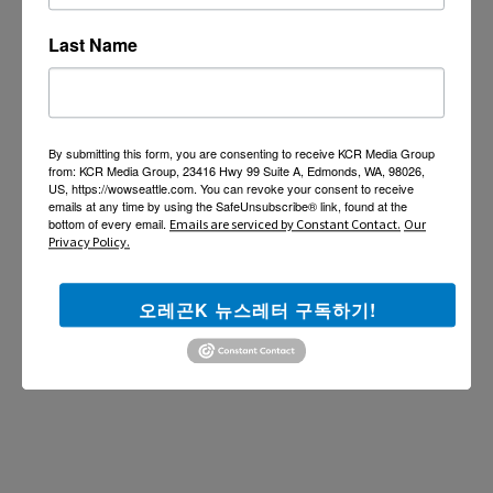
Last Name
By submitting this form, you are consenting to receive KCR Media Group
from: KCR Media Group, 23416 Hwy 99 Suite A, Edmonds, WA, 98026,
US, https://wowseattle.com. You can revoke your consent to receive
emails at any time by using the SafeUnsubscribe® link, found at the
bottom of every email.
Emails are serviced by Constant Contact.
Our
Privacy Policy.
오레곤K 뉴스레터 구독하기!