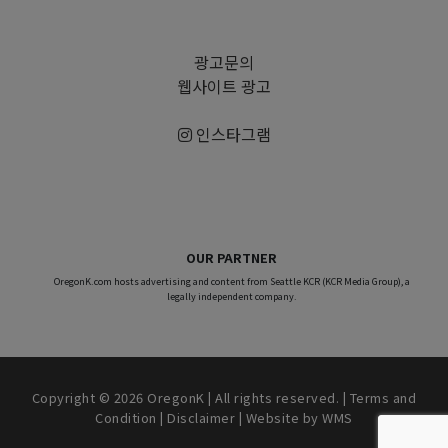
광고문의
웹사이트 광고
인스타그램
OUR PARTNER
OregonK.com hosts advertising and content from Seattle KCR (KCR Media Group), a
legally independent company.
Copyright © 2026 OregonK | All rights reserved. |
Terms and
Condition
|
Disclaimer
| Website by
WMS