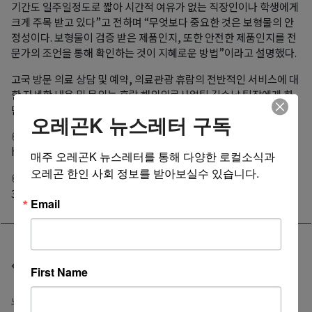
기간도 일주일정도로 짧아 시간적 여유가 없는 직장인이나 학생에게
크게 주목 받고 있다”고 전하며 “무엇보다 중요한 것은 보형물의 안
정성이다. 보형물이 검증 받은 제품인지, 또한 안전한 제품인지를 전
문가의 조언을 통해 확인하는 것이 지혜로운 방법”이라고 설명했다.
고국 방문 의료 상담 및 예약, 의료관광 휴람의 전반적인 서비스에 대
한 자세한 내용 및 문의는 휴람 해외의료사업팀 김수남 팀장에게 하
면 된다.
오레곤K 뉴스레터 구독
◎ Kakao ID : huramkorea 전화 : 010-3469-4040 이메일 :
huram@huram.kr
매주 오레곤K 뉴스레터를 통해 다양한 로컬소식과 
오레곤 한인 사회 정보를 받아보실수 있습니다.
◎ 한국 직통 무료 전화(Call Free) : 1-844-DO-HURAM(1-844-
364-8726)
Email
Post navigation
“여성 갱년기, 가볍게 여기지 말고 적극적인 상담과 치료 받아야”
First Name
노인 건강 위협하는 3대 질환, 겨울철에 특히 조심해야