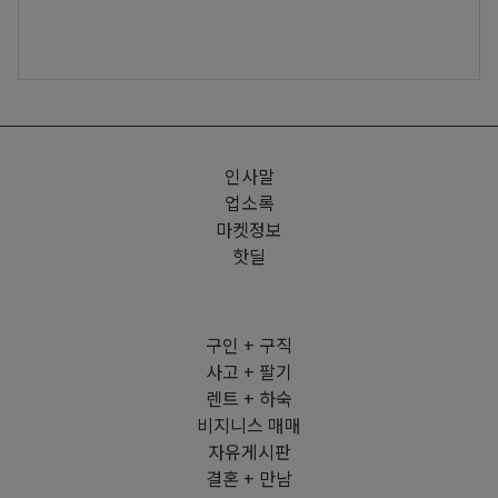
인사말
업소록
마켓정보
핫딜
구인 + 구직
사고 + 팔기
렌트 + 하숙
비지니스 매매
자유게시판
결혼 + 만남