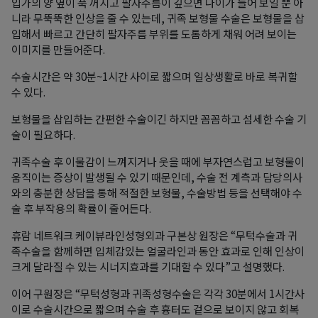
입가의 양 옆이 푹 꺼지고 팔자주름이 깊으면 나이가 들어 보일 뿐 아
니라 무뚝뚝한 인상을 줄 수 있는데, 귀족 보형물 수술은 보형물을 삽
입해서 빠르고 간단히 팔자주름 부위를 도톰하게 채워 어려 보이는
이미지를 만들어준다.
수술시간은 약 30분~1시간 사이로 짧으며 일상생활로 바로 복귀할
수 있다.
보형물을 삽입하는 간편한 수술이긴 하지만 꼼꼼하고 섬세한 수술 기
술이 필요하다.
귀족수술 후 이물감이 느껴지거나 웃을 때에 부자연스럽고 보형물이
움직이는 증상이 발생될 수 있기 때문인데, 수술 전 계측과 담당의사
와의 충분한 상담을 통해 적절한 보형물, 수술방법 등을 선택해야 수
술 후 부작용의 확률이 줄어든다.
휴람 네트워크 케이뷰라인성형외과 구본상 원장은 “무턱수술과 귀
족수술을 함께하면 입체감있는 얼굴라인과 동안 효과로 인해 인상이
크게 달라질 수 있는 시너지효과를 기대할 수 있다”고 설명했다.
이어 구원장은 “무턱성형과 귀족성형수술은 각각 30분에서 1시간사
이로 수술시간으로 짧으며 수술 후 흉터도 겉으로 보이지 않고 회복