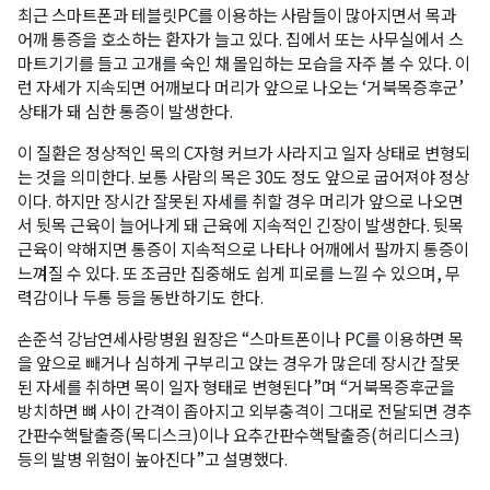
최근 스마트폰과 테블릿PC를 이용하는 사람들이 많아지면서 목과
어깨 통증을 호소하는 환자가 늘고 있다. 집에서 또는 사무실에서 스
마트기기를 들고 고개를 숙인 채 몰입하는 모습을 자주 볼 수 있다. 이
런 자세가 지속되면 어깨보다 머리가 앞으로 나오는 ‘거북목증후군’
상태가 돼 심한 통증이 발생한다.
이 질환은 정상적인 목의 C자형 커브가 사라지고 일자 상태로 변형되
는 것을 의미한다. 보통 사람의 목은 30도 정도 앞으로 굽어져야 정상
이다. 하지만 장시간 잘못된 자세를 취할 경우 머리가 앞으로 나오면
서 뒷목 근육이 늘어나게 돼 근육에 지속적인 긴장이 발생한다. 뒷목
근육이 약해지면 통증이 지속적으로 나타나 어깨에서 팔까지 통증이
느껴질 수 있다. 또 조금만 집중해도 쉽게 피로를 느낄 수 있으며, 무
력감이나 두통 등을 동반하기도 한다.
손준석 강남연세사랑병원 원장은 “스마트폰이나 PC를 이용하면 목
을 앞으로 빼거나 심하게 구부리고 앉는 경우가 많은데 장시간 잘못
된 자세를 취하면 목이 일자 형태로 변형된다”며 “거북목증후군을
방치하면 뼈 사이 간격이 좁아지고 외부충격이 그대로 전달되면 경추
간판수핵탈출증(목디스크)이나 요추간판수핵탈출증(허리디스크)
등의 발병 위험이 높아진다”고 설명했다.