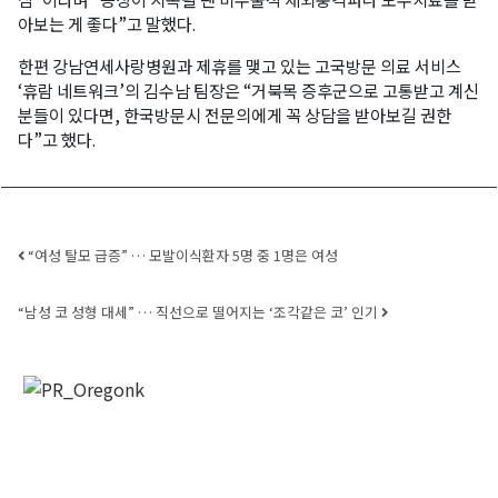
아보는 게 좋다”고 말했다.
한편 강남연세사랑병원과 제휴를 맺고 있는 고국방문 의료 서비스
‘휴람 네트워크’의 김수남 팀장은 “거북목 증후군으로 고통받고 계신
분들이 있다면, 한국방문시 전문의에게 꼭 상담을 받아보길 권한
다”고 했다.
Post navigation
“여성 탈모 급증” … 모발이식환자 5명 중 1명은 여성
“남성 코 성형 대세” … 직선으로 떨어지는 ‘조각같은 코’ 인기