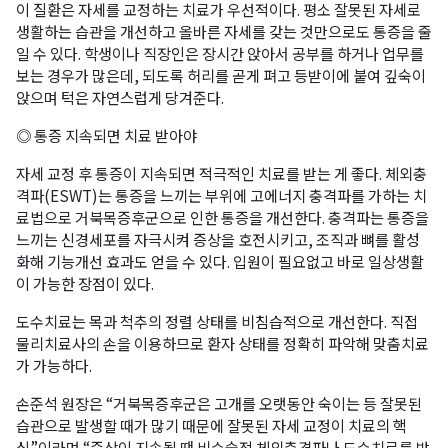
이 질환은 자세를 교정하는 치료가 우선적이다. 평소 잘못된 자세로
생활하는 습관을 개선하고 올바른 자세를 갖는 것만으로도 통증을 줄
일 수 있다. 학생이나 직장인은 장시간 앉아서 공부를 하거나 업무를
보는 경우가 많은데, 되도록 허리를 곧게 펴고 등받이에 붙여 깊숙이
앉으며 턱은 자연스럽게 당겨준다.
◎ 통증 지속되면 치료 받아야
자세 교정 후 통증이 지속되면 적극적인 치료를 받는 게 좋다. 체외충
격파(ESWT)는 통증을 느끼는 부위에 고에너지 충격파를 가하는 치
료법으로 거북목증후군으로 인한 통증을 개선한다. 충격파는 통증을
느끼는 신경세포를 자극시켜 증상을 호전시키고, 조직과 뼈를 활성
화해 기능개선 효과도 얻을 수 있다. 입원이 필요없고 바로 일상생활
이 가능한 장점이 있다.
도수치료는 목과 척추의 정렬 상태를 비침습적으로 개선한다. 직접
물리치료사의 손을 이용하므로 환자 상태를 정확히 파악해 맞춤치료
가 가능하다.
손준석 원장은 “거북목증후군은 고개를 오랫동안 숙이는 등 잘못된
습관으로 발생할 때가 많기 때문에 잘못된 자세 교정이 치료의 핵
심”이라며 “증상이 지속될 땐 비수술적 체외충격파나 도수치료를 받