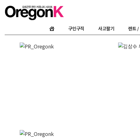
구인구직
사고팔기
렌트 /