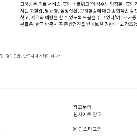
고국방문 의료 서비스 ‘휴람 네트워크’의 김수남 팀장은 “휴람
서는 고혈압, 당뇨병, 심장질환, 고지혈증에 대한 종합적인 검
찾고, 치료와 예방을 할 수 있도록 도움을 주고 있다’며 “자
분들은, 한국 방문시 꼭 종합검진을 받아보길 권한다”고 강조했
navigation
점 ‘결막모반’, 반드시 제거해야 하나?
광고문의
웹사이트 광고
매
인스타그램