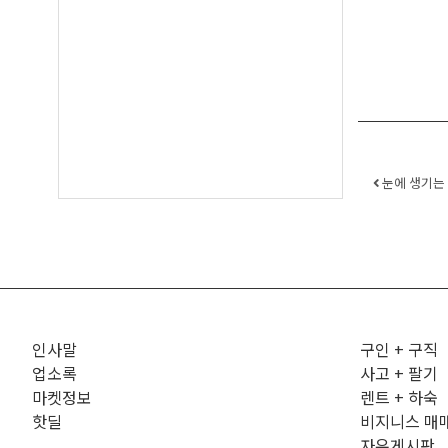
Post 
눈에 생기는 
인사말
구인 + 구직
업소록
사고 + 팔기
마켓정보
렌트 + 하숙
핫딜
비지니스 매
자유게시판