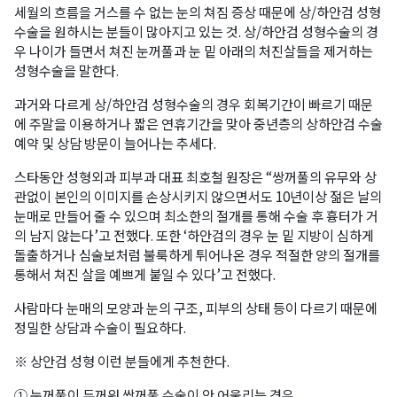
세월의 흐름을 거스를 수 없는 눈의 쳐짐 증상 때문에 상/하안검 성형
수술을 원하시는 분들이 많아지고 있는 것. 상/하안검 성형수술의 경
우 나이가 들면서 쳐진 눈꺼풀과 눈 밑 아래의 처진살들을 제거하는
성형수술을 말한다.
과거와 다르게 상/하안검 성형수술의 경우 회복기간이 빠르기 때문
에 주말을 이용하거나 짧은 연휴기간을 맞아 중년층의 상하안검 수술
예약 및 상담 방문이 늘어나는 추세다.
스타동안 성형외과 피부과 대표 최호철 원장은 “쌍꺼풀의 유무와 상
관없이 본인의 이미지를 손상시키지 않으면서도 10년이상 젊은 날의
눈매로 만들어 줄 수 있으며 최소한의 절개를 통해 수술 후 흉터가 거
의 남지 않는다’고 전했다. 또한 ‘하안검의 경우 눈 밑 지방이 심하게
돌출하거나 심술보처럼 불룩하게 튀어나온 경우 적절한 양의 절개를
통해서 쳐진 살을 예쁘게 붙일 수 있다’고 전했다.
사람마다 눈매의 모양과 눈의 구조, 피부의 상태 등이 다르기 때문에
정밀한 상담과 수술이 필요하다.
※ 상안검 성형 이런 분들에게 추천한다.
① 눈꺼풀이 두꺼워 쌍꺼풀 수술이 안 어울리는 경우