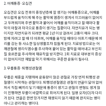
2. 어깨통증·오십견
오십견은 오십 전후의 중장년층에 잘 생기는 어깨통증으로, 어깨를
부드럽게 움직이게 해 주는 활막에 염증이 생겨서 미끄러움이 없어지
고 두꺼워지며 주변 활막과 붙어서 어깨를 움직이려고 할 때마다 활
막의 마찰과 자극으로 통증이 생기는 질환이다. 자연치유가 되는 병
이지만 자연치유가 되려면 평균 1년 이상 걸려서 고통이 매우 크다.
밤에 자려고 할 때 더 아프며, 어깨를 움직일 때마다 아프기 때문에 머
리를 감는 등 사소한 일상생활조차 힘들게 된다. 치료방법으로는 어
깨관절에 생리식염수를 주사하여 붙어 있는 활막을 떼어내고 부신피
질 호르몬을 주사하여 재유착을 방지한다. 1회 치료로 대부분의 증상
이 없어지지만 재발을 막기 위해서는 꾸준한 운동이 필수다.
3. 무릎통증·퇴행성관절염
무릎은 체중을 지탱하며 운동량이 많은 관절로 가장 먼저 퇴행성 관
절염이 시작하는 관절이다. 퇴행성관절염은 관절의 연골이 닳아 없어
져서 직접 뼈끼리 닿기 때문에 통증이 생기고 관절의 변형도 생겨 많
이 진행하면 무릎이 바깥쪽으로 휘어지게 된다. 일명 오자(O)자 다리
가 된다. 연골은 한번 망가지면 재생되지 않기 때문에 완치되는 병이
아니고 관리하는 병이다.