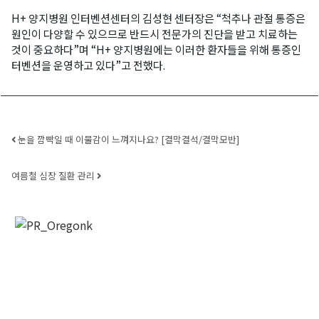
H+ 양지병원 인터벤션센터의 김성현 센터장은 “척추나 관절 통증은
원인이 다양할 수 있으므로 반드시 전문가의 진단을 받고 치료하는
것이 중요하다”며 “H+ 양지병원에는 이러한 환자들을 위해 통증인
터벤션을 운영하고 있다”고 전했다.
Post navigation
눈을 깜빡일 때 이물감이 느껴지나요? [결막결석/결막모반]
여름철 심장 질환 관리
오레곤K 뉴스레터 구독
매주 오레곤K 뉴스레터를 통해 다양한 로컬소식과 
오레곤 한인 사회 정보를 받아보실수 있습니다.
Email