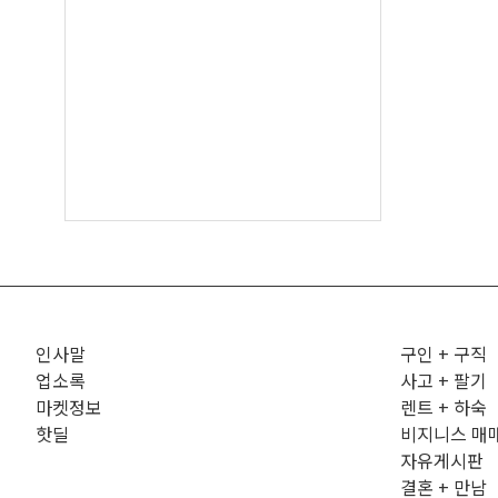
인사말
구인 + 구직
업소록
사고 + 팔기
마켓정보
렌트 + 하숙
핫딜
비지니스 매
자유게시판
결혼 + 만남