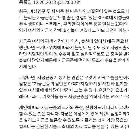
등록일
12.20.2013 @12:00 am
최근, 여성인구 두 세 명중 한 명은 부인과질환이 있는 것으로 
로 불리는 자궁근종은 보통 출산 경험이 있는 30~40대 여성들
된 식생활이나 스트레스, 무리한 다이어트 등을 일삼는 20대의
임기 여성의 자궁 건강에 빨간불이 켜졌다고 해도 과언이 아닐 
자궁은 여성의 평생 건강이나 임신, 출산에 있어서 매우 중요한
생긴다면 크기나 위치에 따라서 불임이 될 수도 있고 자궁적출
라면 치명적인 일이 될 수밖에 없고 심리적으로도 큰 충격을 받
출술이 많았기 때문에 자궁근종에 걸리면 무조건 수술을 받게 
서게 된다.
그렇다면, 자궁근종이 생기는 원인은 무엇이고 꼭 수술을 받아
원장은 “자궁근종의 원인은 아직까지 명확히 밝혀진 바 없지만
있는 여성들에게서 많이 생긴다고 볼 수 있다. 유전적인 요소가
레스나 과로, 기호식품 등도 자궁근종을 악화시키는 요소로 추정 
개인에 따라 자궁근종의 크기와 증상, 진행정도에 따라 다르
할 수 있는 것은 아니다. 자궁은 여성에게 있어 제2의 심장이
을 살리고 자궁을 보존할 수 있도록 치료하는 것이 가장 중요할
법보다는 간단한 시술로 최대의 치료 효과를 얻을 수 있는 고