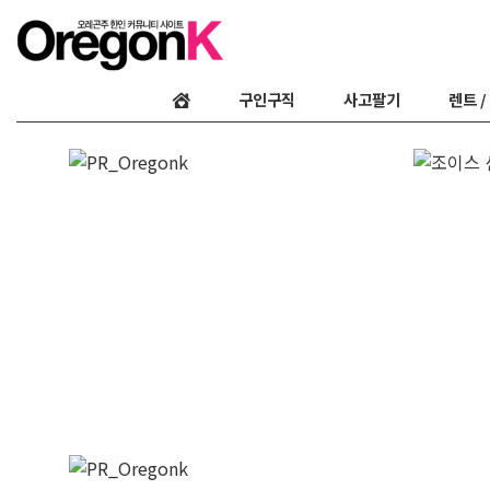
구인구직
사고팔기
렌트 /