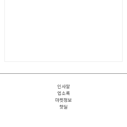
인사말
업소록
마켓정보
핫딜