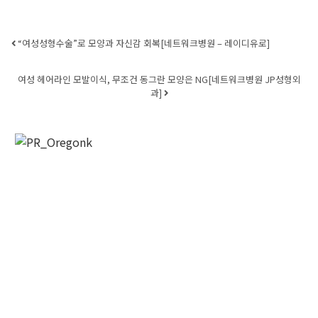
Post navigation
“여성성형수술”로 모양과 자신감 회복[네트워크병원 – 레이디유로]
여성 헤어라인 모발이식, 무조건 동그란 모양은 NG[네트워크병원 JP성형외
과]