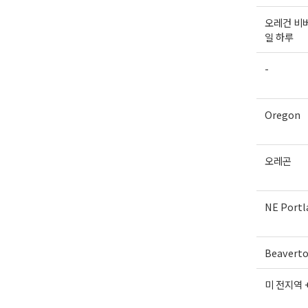
오레건 비버
일 하루
-
Oregon
오레곤
NE Portl
Beavert
미 전지역 