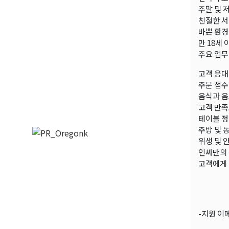
주말 및 
친절한 서
바쁜 환경
만 18세 
주요 업무
고객 응대
주문 접수
음식과 음
고객 만족
테이블 정
주방 및 
위생 및 
인싸만의 
고객에게 
-지원 이메