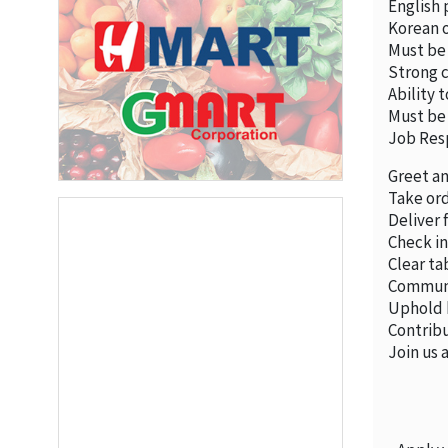
English 
Korean o
Must be
Strong c
Ability 
Must be 
Job Resp
Greet an
Take or
Deliver 
Check in
Clear ta
Communic
Uphold h
Contribu
Join us 