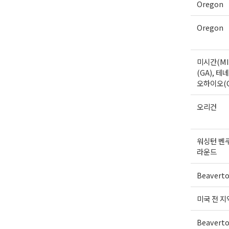
Oregon
Oregon
미시간(MI
(GA), 테네
오하이오(
오리건
워싱턴 벤
라운드
Beavert
미국 전 지
Beavert