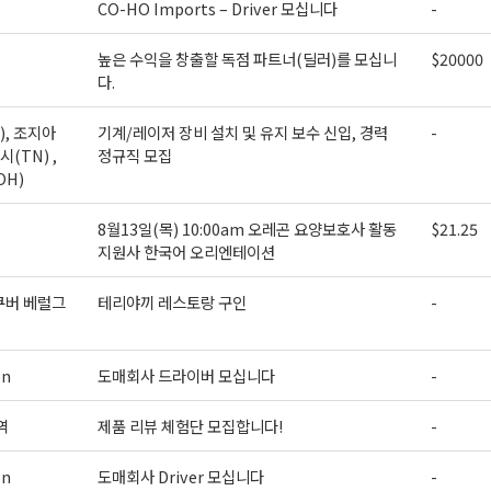
CO-HO Imports – Driver 모십니다
-
높은 수익을 창출할 독점 파트너(딜러)를 모십니
$20000
다.
), 조지아
기계/레이저 장비 설치 및 유지 보수 신입, 경력
-
시(TN) ,
정규직 모집
OH)
8월13일(목) 10:00am 오레곤 요양보호사 활동
$21.25
지원사 한국어 오리엔테이션
쿠버 베럴그
테리야끼 레스토랑 구인
-
on
도매회사 드라이버 모십니다
-
역
제품 리뷰 체험단 모집합니다!
-
on
도매회사 Driver 모십니다
-