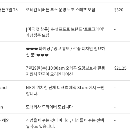
튼 7월 25
오레건 비버튼 부스 운영 보조 스태프 모집
$320
[미국 첫 상륙] K-셀프포토 브랜드 ‘포토그레이’
-
가맹점주 모집
❤️❤️❤️ 마케팅 / 광고 홍보 / 각종 디자인 필요하
-
신 분! ❤️❤️❤️
7월29일(수) 10:00am 오레곤 요양보호사 활동
$21.25
지원사 한국어 오리엔테이션
and
NE에 위치한 단체 티셔츠 제작 Store에서 구인
-
합니다.
on
도매회사 드라이버 모십니다
-
+ 해외
직업을 바꾸는 것이 아니라, 미래를 바꾸는 선택
-
일 수도 있습니다.