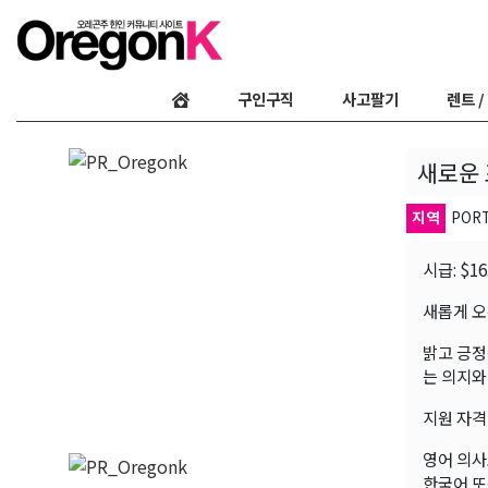
구인구직
사고팔기
렌트 /
새로운 포
지역
POR
시급: $16
새롭게 오픈
밝고 긍정
는 의지와
지원 자격
영어 의사
한국어 또