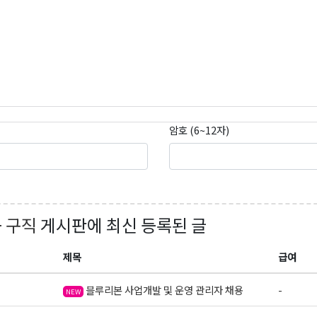
onds, WA, 98026, US, https://wowseattle.com. You can revoke your consent to receive email
 SafeUnsubscribe® link, found at the bottom of every email.
Emails are serviced by Constan
Policy.
오레곤K 뉴스레터 구독하기!
암호 (6~12자)
+ 구직
게시판에 최신 등록된 글
제목
급여
블루리본 사업개발 및 운영 관리자 채용
-
NEW