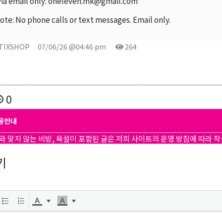
via email only: oneleven.mk@gmail.com
곤K 뉴스레터 구독
ote: No phone calls or text messages. Email only.
레곤K 뉴스레터를 통해 다양한 로컬소식과 오레곤 한인 사회 정
TIXSHOP
07/06/26 @04:46 pm
264
있습니다.
0
ame
용안내
와 맞지 않는 비방, 욕설이 포함된 글은 저희 사이트의 운영 방침에 따라 
기
ame
g this form, you are consenting to receive KCR Media Group from: KCR Media Group, 23416