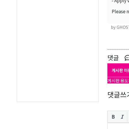
- Apply 
오레
Please n
매주 오
by GHOS
보실수 
Email
댓글
First N
게시판 이
게시판 용도
댓글쓰
Last N
By submittin