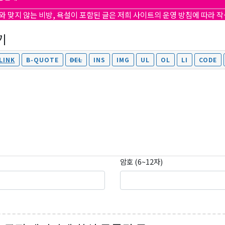
ame
와 맞지 않는 비방, 욕설이 포함된 글은 저희 사이트의 운영 방침에 따라 
기
g this form, you are consenting to receive KCR Media Group from: KCR Media Group, 23416
onds, WA, 98026, US, https://wowseattle.com. You can revoke your consent to receive email
 SafeUnsubscribe® link, found at the bottom of every email.
Emails are serviced by Constan
Policy.
오레곤K 뉴스레터 구독하기!
암호 (6~12자)