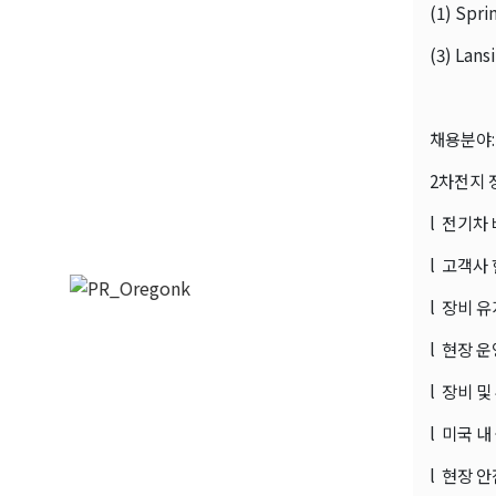
(1) Spri
(3) Lans
채용분야:
2차전지 
l 전기차
l 고객사
l 장비 
l 현장 운
l 장비 및
l 미국 내
l 현장 안