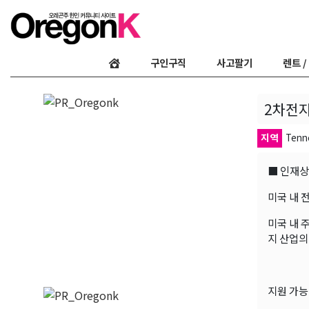
구인구직
사고팔기
렌트 /
2차전지
지역
Tenne
■ 인재상
미국 내 
미국 내 
지 산업의
지원 가능