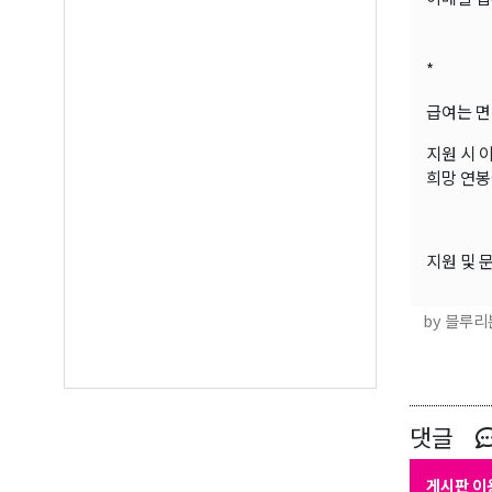
*
급여는 면
지원 시 
오레
희망 연봉
매주 오
보실수 
지원 및 문
Email
by 블루리
First N
댓글
게시판 이