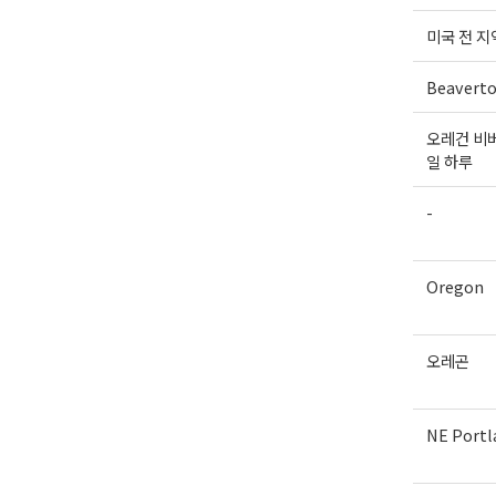
미국 전 지
Beavert
오레건 비버
일 하루
-
Oregon
오레곤
NE Portl