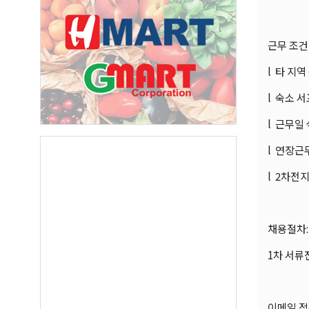
근무 조건
l 타 지
l 숙소 
l 근무일
l 연장근
l 2차전
채용절차:
1차 서류
이메일 접수