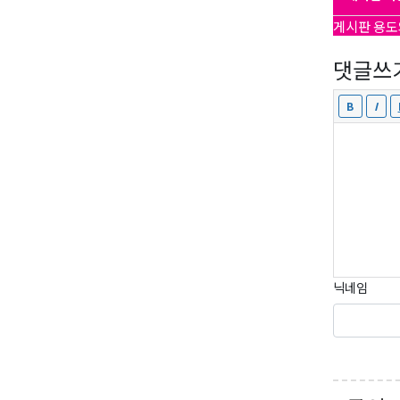
Last N
게시판 용도
댓글쓰
By submittin
Suite A, Edm
by using the
Our Privacy 
닉네임