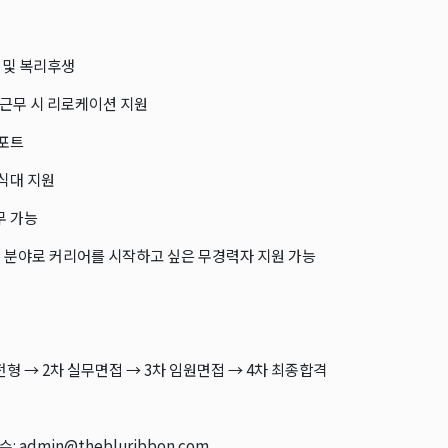
 및 복리후생
역 근무 시 리로케이션 지원
서포트
 식대 지원
무 가능
지 분야로 커리어를 시작하고 싶은 무경력자 지원 가능
전형 → 2차 실무면접 → 3차 임원면접 → 4차 최종합격
: admin@thebluribbon.com