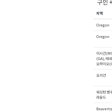
구인 
지역
Oregon
Oregon
미시간(MI
(GA), 테네
오하이오(
오리건
워싱턴 벤
라운드
Beavert