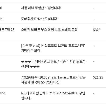
역
제품 리뷰 체험단 모집합니다!
-
on
도매회사 Driver 모십니다
-
튼 7월 25
오레건 비버튼 부스 운영 보조 스태프 모집
$320
[미국 첫 상륙] K-셀프포토 브랜드 ‘포토그레이’
-
가맹점주 모집
❤️❤️❤️ 마케팅 / 광고 홍보 / 각종 디자인 필요하
-
신 분! ❤️❤️❤️
7월29일(수) 10:00am 오레곤 요양보호사 활동
$21.25
지원사 한국어 오리엔테이션
and
NE에 위치한 단체 티셔츠 제작 Store에서 구인
-
합니다.