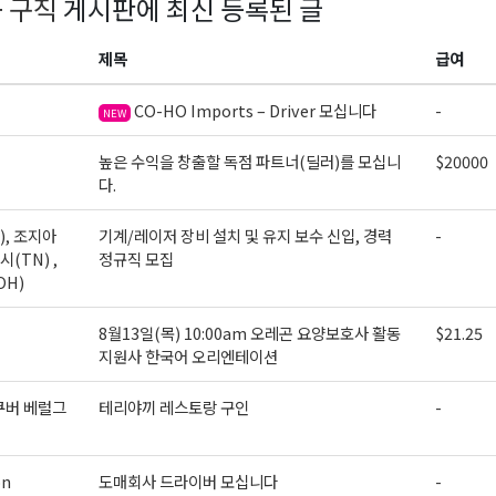
+ 구직
게시판에 최신 등록된 글
제목
급여
CO-HO Imports – Driver 모십니다
-
NEW
높은 수익을 창출할 독점 파트너(딜러)를 모십니
$20000
다.
), 조지아
기계/레이저 장비 설치 및 유지 보수 신입, 경력
-
시(TN) ,
정규직 모집
OH)
8월13일(목) 10:00am 오레곤 요양보호사 활동
$21.25
지원사 한국어 오리엔테이션
쿠버 베럴그
테리야끼 레스토랑 구인
-
on
도매회사 드라이버 모십니다
-