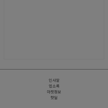
인사말
업소록
마켓정보
핫딜