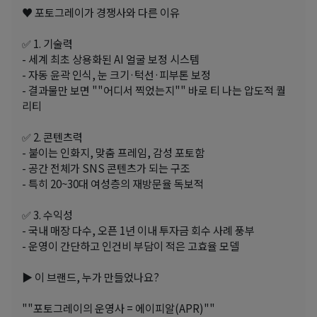
♥ 포토그레이가 경쟁사와 다른 이유
✅ 1. 기술력
- 세계 최초 상용화된 AI 얼굴 보정 시스템
- 자동 윤곽 인식, 눈 크기·턱선·피부톤 보정
- 결과물만 보면 ""어디서 찍었는지"" 바로 티 나는 압도적 퀄
리티
✅ 2. 콘텐츠력
- 붙이는 인화지, 맞춤 프레임, 감성 포토함
- 공간 전체가 SNS 콘텐츠가 되는 구조
- 특히 20~30대 여성층의 재방문율 독보적
✅ 3. 수익성
- 국내 매장 다수, 오픈 1년 이내 투자금 회수 사례 풍부
- 운영이 간단하고 인건비 부담이 적은 고효율 모델
▶ 이 브랜드, 누가 만들었나요?
""포토그레이의 운영사 = 에이피알(APR)""