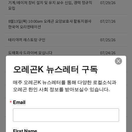
기계/레이저 장비 설치 및 유지 보수 신입, 경력 정규직
07/29/26
모집
8월13일(목) 10:00am 오레곤 요양보호사 활동지원사
07/27/26
한국어 오리엔테이션
테리야끼 레스토랑 구인
07/25/26
도매회사 드라이버 모십니다
07/24/26
오레곤K 뉴스레터 구독
제품 리뷰 체험단 모집합니다!
07/23/26
도매회사 Driver 모십니다
07/20/26
매주 오레곤K 뉴스레터를 통해 다양한 로컬소식과 
오레곤 한인 사회 정보를 받아보실수 있습니다.
오레건 비버튼 부스 운영 보조 스태프 모집
07/19/26
Email
[미국 첫 상륙] K-셀프포토 브랜드 ‘포토그레이’ 가맹점
07/15/26
주 모집
❤️❤️❤️ 마케팅 / 광고 홍보 / 각종 디자인 필요하신 분!
07/15/26
❤️❤️❤️
First Name