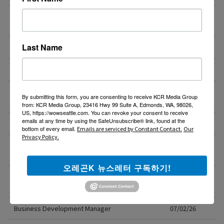
7월29일(수) 10:00am 오레곤 요양보호사 활동지원사
07/15/26
한국어 오리엔테이션
Last Name
NE에 위치한 단체 티셔츠 제작 Store에서 구인합니다.
07/13/26
도매회사 드라이버 모십니다
07/12/26
직업을 바꾸는 것이 아니라, 미래를 바꾸는 선택일 수
07/08/26
By submitting this form, you are consenting to receive KCR Media Group
도 있습니다.
from: KCR Media Group, 23416 Hwy 99 Suite A, Edmonds, WA, 98026,
US, https://wowseattle.com. You can revoke your consent to receive
emails at any time by using the SafeUnsubscribe® link, found at the
Resin rose bjd 인형행사 2일 통역사 구합니다.
07/08/26
bottom of every email.
Emails are serviced by Constant Contact.
Our
Privacy Policy.
새로운 포차 서버구함 / Server needed for Korean
07/06/26
Gastropub (Downtown PDX)
오레곤K 뉴스레터 구독하기!
[한식타운] 파트타임 서버 모집 – 활기차고 친절한 분
07/03/26
환영!
Business Development Manager
07/02/26