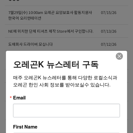
7월29일(수) 10:00am 오레곤 요양보호사 활동지원사
07/15/26
한국어 오리엔테이션
NE에 위치한 단체 티셔츠 제작 Store에서 구인합니다.
07/13/26
도매회사 드라이버 모십니다
07/12/26
직업을 바꾸는 것이 아니라, 미래를 바꾸는 선택일 수
07/08/26
오레곤K 뉴스레터 구독
도 있습니다.
Resin rose bjd 인형행사 2일 통역사 구합니다.
07/08/26
매주 오레곤K 뉴스레터를 통해 다양한 로컬소식과 
오레곤 한인 사회 정보를 받아보실수 있습니다.
새로운 포차 서버구함 / Server needed for Korean
07/06/26
Gastropub (Downtown PDX)
Email
[한식타운] 파트타임 서버 모집 – 활기차고 친절한 분
07/03/26
환영!
First Name
더보기 >>