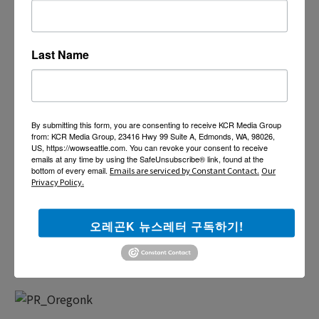
Last Name
By submitting this form, you are consenting to receive KCR Media Group
from: KCR Media Group, 23416 Hwy 99 Suite A, Edmonds, WA, 98026,
US, https://wowseattle.com. You can revoke your consent to receive
emails at any time by using the SafeUnsubscribe® link, found at the
bottom of every email.
Emails are serviced by Constant Contact.
Our
Privacy Policy.
오레곤K 뉴스레터 구독하기!