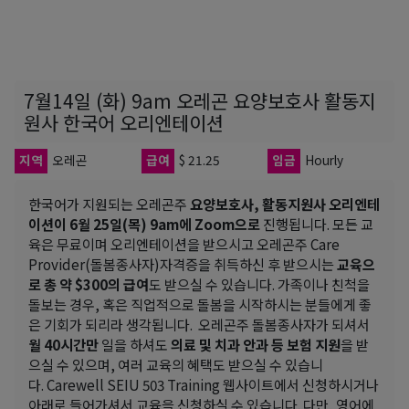
7월14일 (화) 9am 오레곤 요양보호사 활동지
원사 한국어 오리엔테이션
지역
오레곤
급여
$ 21.25
임금
Hourly
한국어가 지원되는 오레곤주
요양보호사, 활동지원사 오리엔테
이션이 6월 25일(목) 9am에 Zoom으로
진행됩니다. 모든 교
육은 무료이며 오리엔테이션을 받으시고 오레곤주 Care
Provider(돌봄종사자)자격증을 취득하신 후 받으시는
교육으
로 총 약 $300의 급여
도 받으실 수 있습니다. 가족이나 친척을
돌보는 경우, 혹은 직업적으로 돌봄을 시작하시는 분들에게 좋
은 기회가 되리라 생각됩니다. 오레곤주 돌봄종사자가 되셔서
월 40시간만
일을 하셔도
의료 및 치과 안과 등 보험 지원
을 받
으실 수 있으며, 여러 교육의 혜택도 받으실 수 있습니
다. Carewell SEIU 503 Training 웹사이트에서 신청하시거나
아래로 들어가셔서 교육을 신청하실 수 있습니다. 다만, 영어에