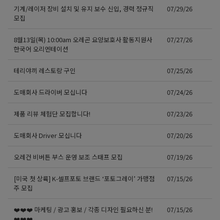
기계/레이저 장비 설치 및 유지 보수 신입, 경력 정규직
07/29/26
모집
8월13일(목) 10:00am 오레곤 요양보호사 활동지원사
07/27/26
한국어 오리엔테이션
테리야끼 레스토랑 구인
07/25/26
도매회사 드라이버 모십니다
07/24/26
제품 리뷰 체험단 모집합니다!
07/23/26
도매회사 Driver 모십니다
07/20/26
오레건 비버튼 부스 운영 보조 스태프 모집
07/19/26
[미국 첫 상륙] K-셀프포토 브랜드 ‘포토그레이’ 가맹점
07/15/26
주 모집
❤️❤️❤️ 마케팅 / 광고 홍보 / 각종 디자인 필요하신 분!
07/15/26
❤️❤️❤️