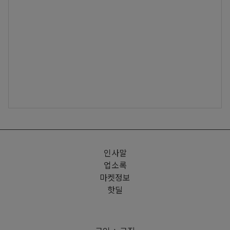
인사말
업소록
마켓정보
핫딜