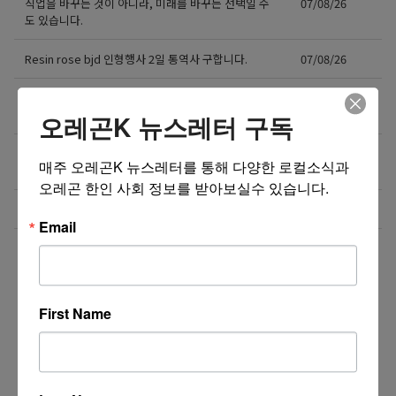
직업을 바꾸는 것이 아니라, 미래를 바꾸는 선택일 수
07/08/26
도 있습니다.
Resin rose bjd 인형행사 2일 통역사 구합니다.
07/08/26
새로운 포차 서버구함 / Server needed for Korean
07/06/26
Gastropub (Downtown PDX)
오레곤K 뉴스레터 구독
[한식타운] 파트타임 서버 모집 – 활기차고 친절한 분
07/03/26
매주 오레곤K 뉴스레터를 통해 다양한 로컬소식과 
환영!
오레곤 한인 사회 정보를 받아보실수 있습니다.
Business Development Manager
07/02/26
Email
더보기 >>
First Name