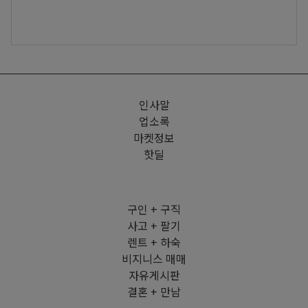
인사말
업소록
마켓정보
핫딜
구인 + 구직
사고 + 팔기
렌트 + 하숙
비지니스 매매
자유게시판
결혼 + 만남