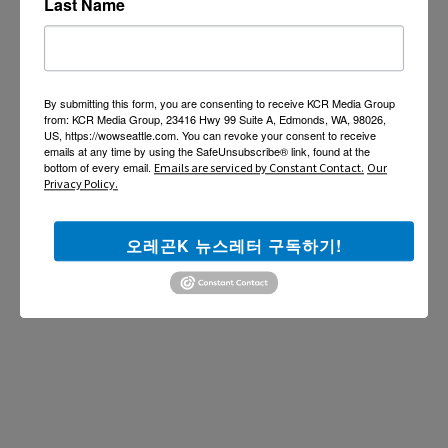
Last Name
By submitting this form, you are consenting to receive KCR Media Group
from: KCR Media Group, 23416 Hwy 99 Suite A, Edmonds, WA, 98026,
US, https://wowseattle.com. You can revoke your consent to receive
emails at any time by using the SafeUnsubscribe® link, found at the
bottom of every email.
Emails are serviced by Constant Contact.
Our
Privacy Policy.
오레곤K 뉴스레터 구독하기!