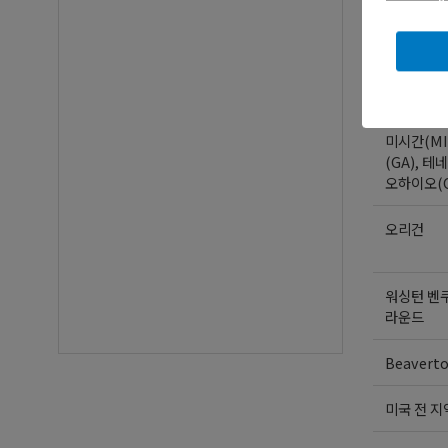
Oregon
Oregon
미시간(MI
(GA), 테네
오하이오(
오리건
워싱턴 벤
라운드
Beavert
미국 전 지