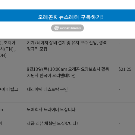
CO-HO Imports – Driver 모십니다
-
오레곤K 뉴스레터 구독하기!
높은 수익을 창출할 독점 파트너(딜러)를 모십니
$20000
다.
), 조지아
기계/레이저 장비 설치 및 유지 보수 신입, 경력
-
시(TN) ,
정규직 모집
OH)
8월13일(목) 10:00am 오레곤 요양보호사 활동
$21.25
지원사 한국어 오리엔테이션
쿠버 베럴그
테리야끼 레스토랑 구인
-
on
도매회사 드라이버 모십니다
-
역
제품 리뷰 체험단 모집합니다!
-