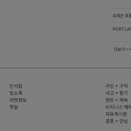
오레곤 포
PORTLA
더보기 >
인사말
구인 + 구직
업소록
사고 + 팔기
마켓정보
렌트 + 하숙
핫딜
비지니스 매
자유게시판
결혼 + 만남