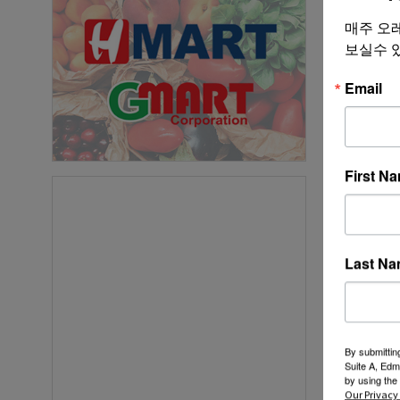
매주 오
보실수 
닉네임
Email
First N
구인 
지역
Last N
-
Oregon
By submittin
Suite A, Edm
by using the
전지역
Our Privacy 