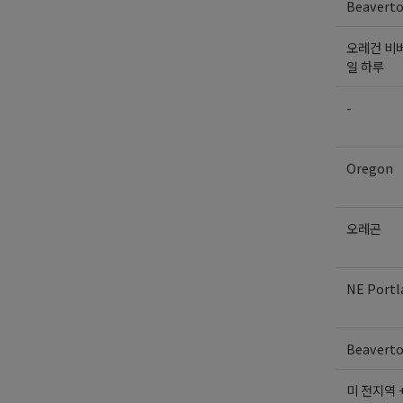
Beavert
오레건 비버
일 하루
-
Oregon
오레곤
NE Portl
Beavert
미 전지역 