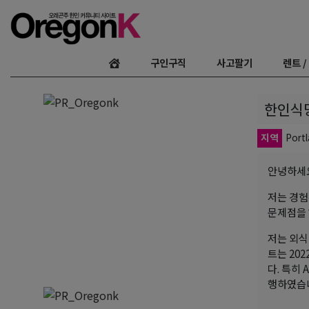
구인구직
사고팔기
렌트 /
한인식
지역
Port
안녕하세요
저는 경험
문제점을
저는 외식
트는 20
다. 특히 
행하였습