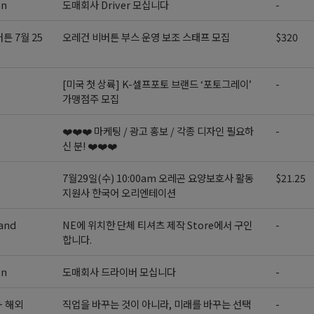
on
도매회사 Driver 모십니다
-
튼 7월 25
오레건 비버튼 부스 운영 보조 스태프 모집
$320
[미국 첫 상륙] K-셀프포토 브랜드 ‘포토그레이’
-
가맹점주 모집
❤️❤️❤️ 마케팅 / 광고 홍보 / 각종 디자인 필요하
-
신 분! ❤️❤️❤️
7월29일(수) 10:00am 오레곤 요양보호사 활동
$21.25
지원사 한국어 오리엔테이션
and
NE에 위치한 단체 티셔츠 제작 Store에서 구인
-
합니다.
on
도매회사 드라이버 모십니다
-
+ 해외
직업을 바꾸는 것이 아니라, 미래를 바꾸는 선택
-