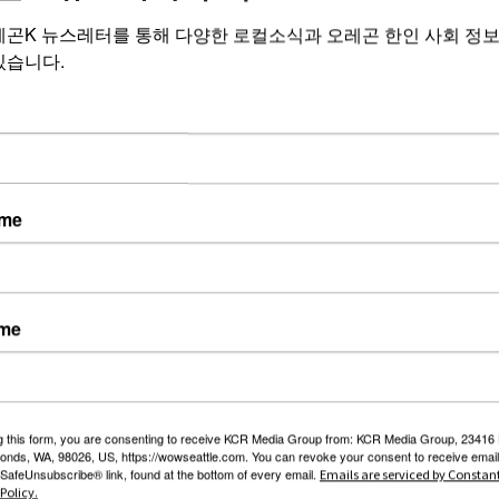
레곤K 뉴스레터를 통해 다양한 로컬소식과 오레곤 한인 사회 정
있습니다.
암호 (6~12자)
ame
+ 구직
게시판에 최신 등록된 글
제목
급여
ame
[LG Battery] 안전관리자 채용 (신입 가능
-
NEW
/ 자격증 취득비 전액 지원)
[미전역 | 스마트폰 부업/창업] 고객 이름만
$30000
NEW
넣으면 평생 연금 20% 지급!
g this form, you are consenting to receive KCR Media Group from: KCR Media Group, 23416
onds, WA, 98026, US, https://wowseattle.com. You can revoke your consent to receive email
 SafeUnsubscribe® link, found at the bottom of every email.
Emails are serviced by Constan
블루리본 사업개발 및 운영 관리자 채용
-
Policy.