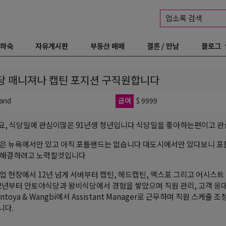
업소록 검색
 하숙
자유게시판
부동산 매매
결혼 / 만남
블로그
당 매니져나 캡틴 포지션 구직원합니다
land
급여
$ 9999
, 식당일에 관심이많은 91년생 청년입니다 식당일을 좋아하는편이고 
은 뉴욕에서만 있고 아직 포틀랜드는 없습니다 대도시에서만 있다보니 포
 해결하려고 노력할것입니다
업 현장에서 12년 넘게 서버부터 캡틴, 헤드캡틴, 엑스포 그리고 어시스트
22년부터 안토야식당과 왕비식당에서 경험을 쌓았으며 직원 관리, 고객 응대
Antoya & Wangbi에서 Assistant Manager로 근무하며 직원 스케
니다.