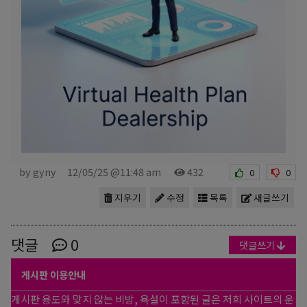
by gyny
12/05/25 @11:48 am
432
0
0
지우기
수정
목록
새글쓰기
댓글
0
댓글쓰기
게시판 이용안내
게시판 용도와 맞지 않는 비방, 욕설이 포함된 글은 저희 사이트의 운