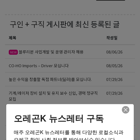
구인 + 구직
게시판에 최신 등록된 글
제목
작성일
블루리본 사업개발 및 운영 관리자 채용
08/06/26
NEW
CO-HO Imports – Driver 모십니다
08/05/26
높은 수익을 창출할 독점 파트너(딜러)를 모십니다.
07/29/26
기계/레이저 장비 설치 및 유지 보수 신입, 경력 정규직
07/29/26
모집
8월13일(목) 10:00am 오레곤 요양보호사 활동지원사
07/27/26
오레곤K 뉴스레터 구독
한국어 오리엔테이션
매주 오레곤K 뉴스레터를 통해 다양한 로컬소식과 
테리야끼 레스토랑 구인
07/25/26
오레곤 한인 사회 정보를 받아보실수 있습니다.