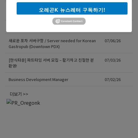
직업을 바꾸는 것이 아니라, 미래를 바꾸는 선택일 수
07/08/26
오레곤K 뉴스레터 구독하기!
도 있습니다.
Resin rose bjd 인형행사 2일 통역사 구합니다.
07/08/26
새로운 포차 서버구함 / Server needed for Korean
07/06/26
Gastropub (Downtown PDX)
[한식타운] 파트타임 서버 모집 – 활기차고 친절한 분
07/03/26
환영!
Business Development Manager
07/02/26
더보기 >>