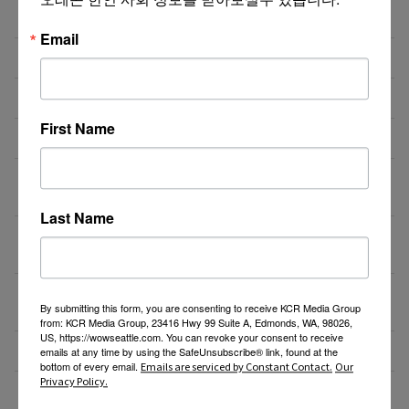
도매회사 드라이버 모십니다
07/24/26
Email
제품 리뷰 체험단 모집합니다!
07/23/26
도매회사 Driver 모십니다
07/20/26
First Name
오레건 비버튼 부스 운영 보조 스태프 모집
07/19/26
[미국 첫 상륙] K-셀프포토 브랜드 ‘포토그레이’ 가맹점
07/15/26
주 모집
Last Name
❤️❤️❤️ 마케팅 / 광고 홍보 / 각종 디자인 필요하신 분!
07/15/26
❤️❤️❤️
7월29일(수) 10:00am 오레곤 요양보호사 활동지원사
07/15/26
By submitting this form, you are consenting to receive KCR Media Group
한국어 오리엔테이션
from: KCR Media Group, 23416 Hwy 99 Suite A, Edmonds, WA, 98026,
US, https://wowseattle.com. You can revoke your consent to receive
NE에 위치한 단체 티셔츠 제작 Store에서 구인합니다.
07/13/26
emails at any time by using the SafeUnsubscribe® link, found at the
bottom of every email.
Emails are serviced by Constant Contact.
Our
Privacy Policy.
도매회사 드라이버 모십니다
07/12/26