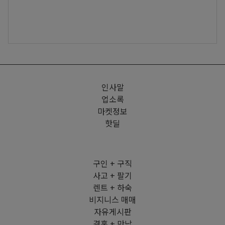
인사말
업소록
마켓정보
핫딜
구인 + 구직
사고 + 팔기
렌트 + 하숙
비지니스 매매
자유게시판
결혼 + 만남