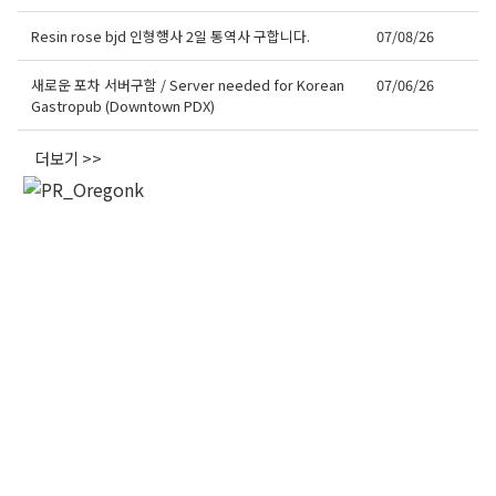
Resin rose bjd 인형행사 2일 통역사 구합니다.
07/08/26
오레곤K 뉴스레터 구독
새로운 포차 서버구함 / Server needed for Korean
07/06/26
Gastropub (Downtown PDX)
매주 오레곤K 뉴스레터를 통해 다양한 로컬소식과 
오레곤 한인 사회 정보를 받아보실수 있습니다.
더보기 >>
Email
First Name
Last Name