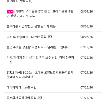
증 취득비 전액 지원)
[미전역 | 스마트폰 부업/창업] 고객 이름만 넣으
08/07/26
NEW
면 평생 연금 20% 지급!
블루리본 사업개발 및 운영 관리자 채용
08/06/26
CO-HO Imports – Driver 모십니다
08/05/26
높은 수익을 창출할 독점 파트너(딜러)를 모십니다.
07/29/26
기계/레이저 장비 설치 및 유지 보수 신입, 경력 정규직
07/29/26
모집
8월13일(목) 10:00am 오레곤 요양보호사 활동지원사
07/27/26
한국어 오리엔테이션
테리야끼 레스토랑 구인
07/25/26
도매회사 드라이버 모십니다
07/24/26