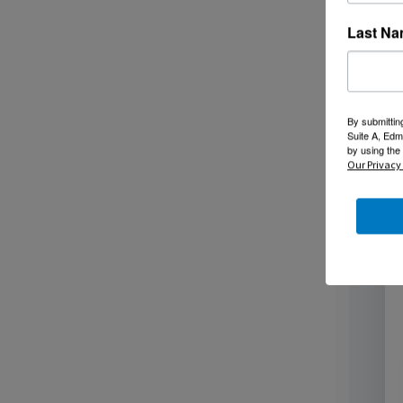
Last N
By submittin
Suite A, Edm
by using the
Our Privacy 