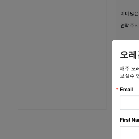
이미 많은 
연락 주시
상담실장: P
오레
전화번호: 2
카카오톡: 
매주 오
보실수 
사이트:
d
Email
* 상담 
First N