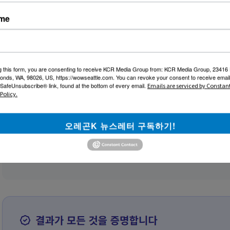
ame
g this form, you are consenting to receive KCR Media Group from: KCR Media Group, 23416
onds, WA, 98026, US, https://wowseattle.com. You can revoke your consent to receive email
 SafeUnsubscribe® link, found at the bottom of every email.
Emails are serviced by Constan
Policy.
오레곤K 뉴스레터 구독하기!