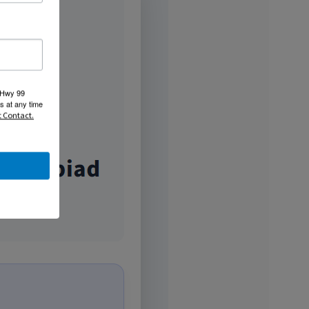
 Hwy 99
s at any time
t Contact.