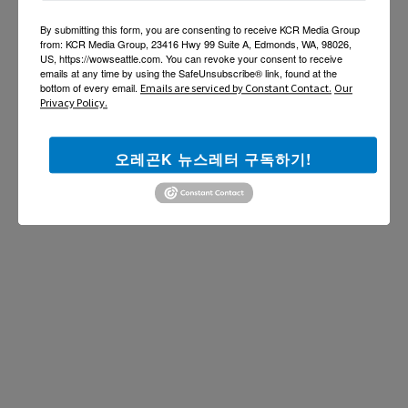
By submitting this form, you are consenting to receive KCR Media Group
from: KCR Media Group, 23416 Hwy 99 Suite A, Edmonds, WA, 98026,
US, https://wowseattle.com. You can revoke your consent to receive
emails at any time by using the SafeUnsubscribe® link, found at the
bottom of every email.
Emails are serviced by Constant Contact.
Our
Privacy Policy.
오레곤K 뉴스레터 구독하기!