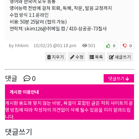
영어와 한국어 모두 능통
영어능력 전반에 걸쳐 회화, 독해, 작문, 발음 교정까지
수업 방식 1:1 온라인
비용: 50분 25달러 (협의 가능)
연락처: skim126@쥐메일.컴 / 410-삼공공-73칠사
by hhkim
10/02/25 @01:18 pm
501
0
0
지우기
수정
목록
새글쓰기
댓글
0
댓글쓰기
게시판 이용안내
게시판 용도와 맞지 않는 비방, 욕설이 포함된 글은 저희 사이트의 운
영 방침에 따라 작성자의 의견없이 삭제 될수 있음을 미리 알려드립
니다.
댓글쓰기