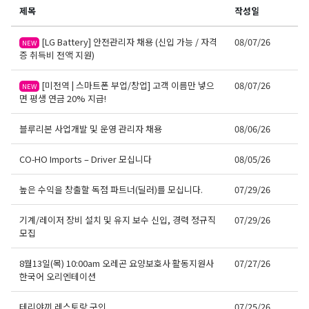
제목
작성일
[LG Battery] 안전관리자 채용 (신입 가능 / 자격
08/07/26
NEW
증 취득비 전액 지원)
[미전역 | 스마트폰 부업/창업] 고객 이름만 넣으
08/07/26
NEW
면 평생 연금 20% 지급!
블루리본 사업개발 및 운영 관리자 채용
08/06/26
CO-HO Imports – Driver 모십니다
08/05/26
높은 수익을 창출할 독점 파트너(딜러)를 모십니다.
07/29/26
기계/레이저 장비 설치 및 유지 보수 신입, 경력 정규직
07/29/26
모집
8월13일(목) 10:00am 오레곤 요양보호사 활동지원사
07/27/26
한국어 오리엔테이션
테리야끼 레스토랑 구인
07/25/26