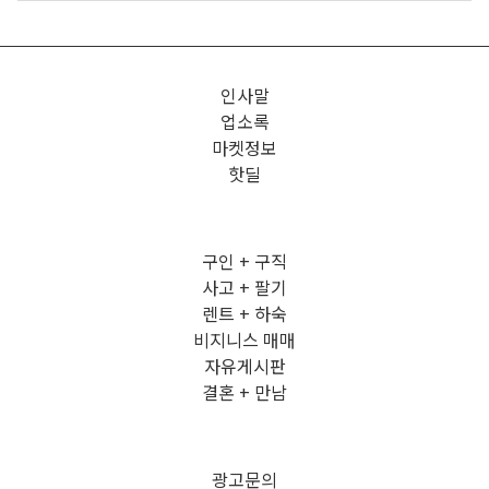
인사말
업소록
마켓정보
핫딜
구인 + 구직
사고 + 팔기
렌트 + 하숙
비지니스 매매
자유게시판
결혼 + 만남
광고문의