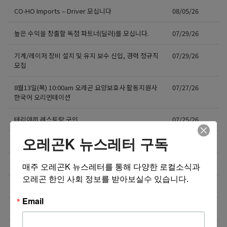
CO-HO Imports – Driver 모십니다
08/05/26
높은 수익을 창출할 독점 파트너(딜러)를 모십니다.
07/29/26
기계/레이저 장비 설치 및 유지 보수 신입, 경력 정규직
07/29/26
모집
8월13일(목) 10:00am 오레곤 요양보호사 활동지원사
07/27/26
한국어 오리엔테이션
테리야끼 레스토랑 구인
07/25/26
오레곤K 뉴스레터 구독
도매회사 드라이버 모십니다
07/24/26
제품 리뷰 체험단 모집합니다!
07/23/26
매주 오레곤K 뉴스레터를 통해 다양한 로컬소식과 
오레곤 한인 사회 정보를 받아보실수 있습니다.
도매회사 Driver 모십니다
07/20/26
Email
오레건 비버튼 부스 운영 보조 스태프 모집
07/19/26