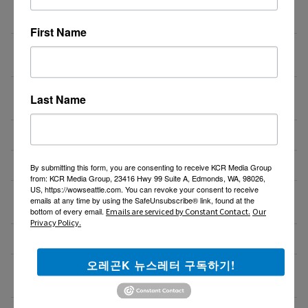
[미국 첫 상륙] K-셀프포토 브랜드 ‘포토그레이’ 가맹점
07/15/26
주 모집
First Name
❤️❤️❤️ 마케팅 / 광고 홍보 / 각종 디자인 필요하신 분!
07/15/26
❤️❤️❤️
7월29일(수) 10:00am 오레곤 요양보호사 활동지원사
07/15/26
Last Name
한국어 오리엔테이션
NE에 위치한 단체 티셔츠 제작 Store에서 구인합니다.
07/13/26
도매회사 드라이버 모십니다
07/12/26
By submitting this form, you are consenting to receive KCR Media Group
from: KCR Media Group, 23416 Hwy 99 Suite A, Edmonds, WA, 98026,
US, https://wowseattle.com. You can revoke your consent to receive
직업을 바꾸는 것이 아니라, 미래를 바꾸는 선택일 수
07/08/26
emails at any time by using the SafeUnsubscribe® link, found at the
도 있습니다.
bottom of every email.
Emails are serviced by Constant Contact.
Our
Privacy Policy.
Resin rose bjd 인형행사 2일 통역사 구합니다.
07/08/26
오레곤K 뉴스레터 구독하기!
새로운 포차 서버구함 / Server needed for Korean
07/06/26
Gastropub (Downtown PDX)