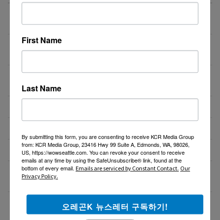
**(한국출장교육기회제공) Technician 채용
08/08/26
NEW
(Lansing, MI)**
First Name
[LG Battery] 안전관리자 채용 (신입 가능 / 자격
08/07/26
NEW
증 취득비 전액 지원)
[미전역 | 스마트폰 부업/창업] 고객 이름만 넣으면 평
08/07/26
생 연금 20% 지급!
Last Name
블루리본 사업개발 및 운영 관리자 채용
08/06/26
CO-HO Imports – Driver 모십니다
08/05/26
By submitting this form, you are consenting to receive KCR Media Group
from: KCR Media Group, 23416 Hwy 99 Suite A, Edmonds, WA, 98026,
높은 수익을 창출할 독점 파트너(딜러)를 모십니다.
07/29/26
US, https://wowseattle.com. You can revoke your consent to receive
emails at any time by using the SafeUnsubscribe® link, found at the
bottom of every email.
Emails are serviced by Constant Contact.
Our
기계/레이저 장비 설치 및 유지 보수 신입, 경력 정규직
07/29/26
Privacy Policy.
모집
8월13일(목) 10:00am 오레곤 요양보호사 활동지원사
07/27/26
오레곤K 뉴스레터 구독하기!
한국어 오리엔테이션