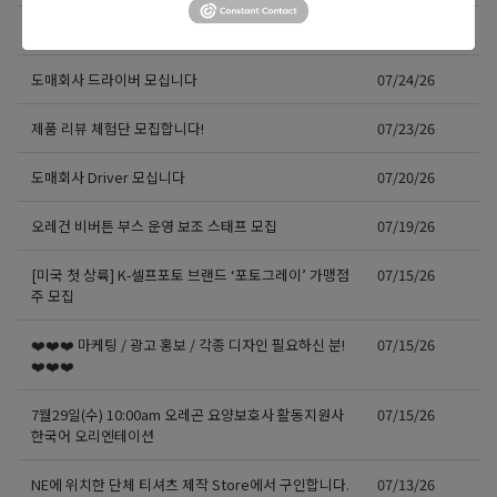
테리야끼 레스토랑 구인
07/25/26
도매회사 드라이버 모십니다
07/24/26
제품 리뷰 체험단 모집합니다!
07/23/26
도매회사 Driver 모십니다
07/20/26
오레건 비버튼 부스 운영 보조 스태프 모집
07/19/26
[미국 첫 상륙] K-셀프포토 브랜드 ‘포토그레이’ 가맹점
07/15/26
주 모집
❤️❤️❤️ 마케팅 / 광고 홍보 / 각종 디자인 필요하신 분!
07/15/26
❤️❤️❤️
7월29일(수) 10:00am 오레곤 요양보호사 활동지원사
07/15/26
한국어 오리엔테이션
NE에 위치한 단체 티셔츠 제작 Store에서 구인합니다.
07/13/26