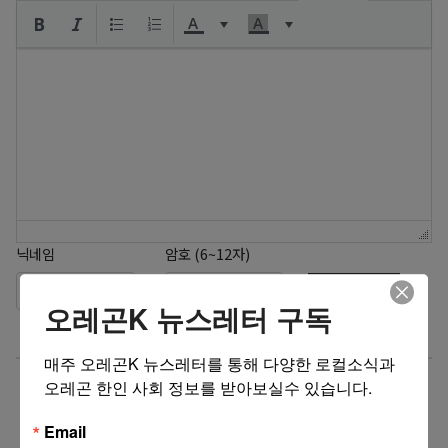
닉네임
암호 (6~12자)
댓글달기
오레곤K 뉴스레터 구독
매주 오레곤K 뉴스레터를 통해 다양한 로컬소식과 
구인 + 구직
게시판에 최신 등록된 글
오레곤 한인 사회 정보를 받아보실수 있습니다.
Email
제목
작성일