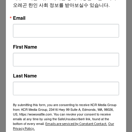
오레곤 한인 사회 정보를 받아보실수 있습니다.
Email
First Name
Last Name
By submitting this form, you are consenting to receive KCR Media Group
from: KCR Media Group, 23416 Hwy 99 Suite A, Edmonds, WA, 98026,
US, https://wowseattle.com. You can revoke your consent to receive
emails at any time by using the SafeUnsubscribe® link, found at the
bottom of every email.
Emails are serviced by Constant Contact.
Our
Privacy Policy.