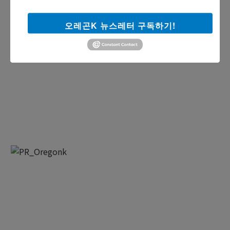
오레곤K 뉴스레터 구독하기!