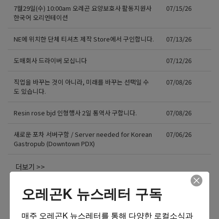
7월29일(수) 10:00am 오레곤 요양보호사 활동지원사
07/15/26
한국어 오리엔테이션
NE에 위치한 단체 티셔츠 제작 Store에서 구인합니다.
07/13/26
도매회사 드라이버 모십니다
07/12/26
직업을 바꾸는 것이 아니라, 미래를 바꾸는 선택일 수
07/08/26
도 있습니다.
Resin rose bjd 인형행사 2일 통역사 구합니다.
07/08/26
새로운 포차 서버구함 / Server needed for Korean
07/06/26
Gastropub (Downtown PDX)
더보기 >>
오레곤K 뉴스레터 구독
매주 오레곤K 뉴스레터를 통해 다양한 로컬소식과 