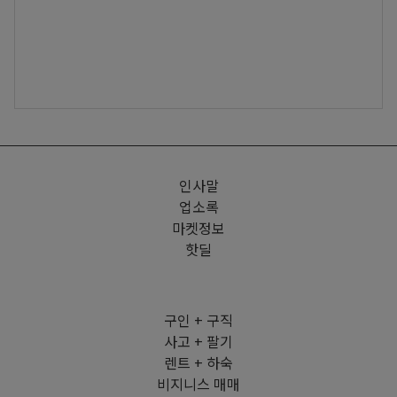
인사말
업소록
마켓정보
핫딜
구인 + 구직
사고 + 팔기
렌트 + 하숙
비지니스 매매