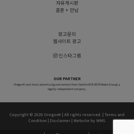
자유게시판
결혼 + 만남
광고문의
웹사이트 광고
인스타그램
OUR PARTNER
OregonK.com hosts advertising and content from Seattle KCR (KCR Media Group), a
legally independent company.
Copyright © 2026 OregonK | All rights reserved. |
Terms and
Condition
|
Disclaimer
| Website by
WMS