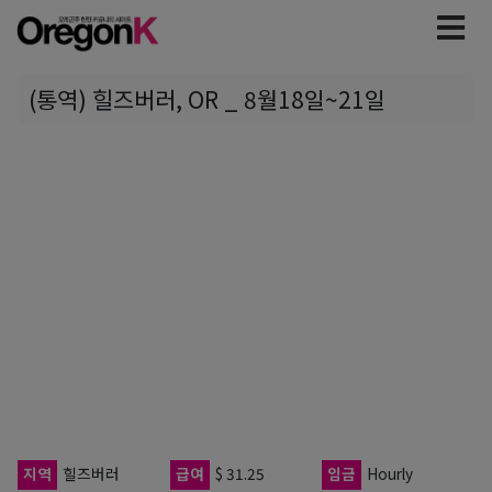
(통역) 힐즈버러, OR _ 8월18일~21일
지역
힐즈버러
급여
$ 31.25
임금
Hourly