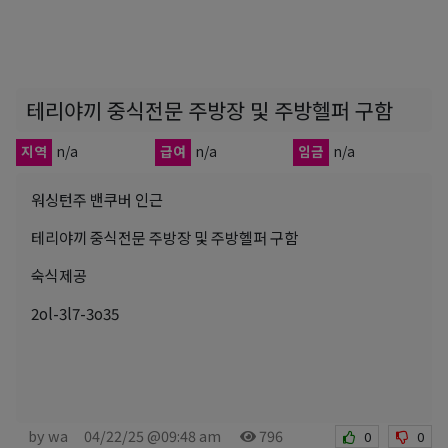
테리야끼 중식전문 주방장 및 주방헬퍼 구함
지역
n/a
급여
n/a
임금
n/a
워싱턴주 밴쿠버 인근
테리야끼 중식전문 주방장 및 주방헬퍼 구함
숙식제공
2ol-3l7-3o35
by wa
04/22/25 @09:48 am
796
0
0