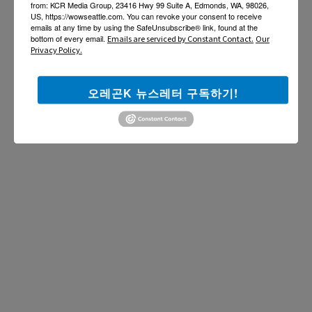
from: KCR Media Group, 23416 Hwy 99 Suite A, Edmonds, WA, 98026,
US, https://wowseattle.com. You can revoke your consent to receive
emails at any time by using the SafeUnsubscribe® link, found at the
bottom of every email.
Emails are serviced by Constant Contact.
Our
Privacy Policy.
오레곤K 뉴스레터 구독하기!