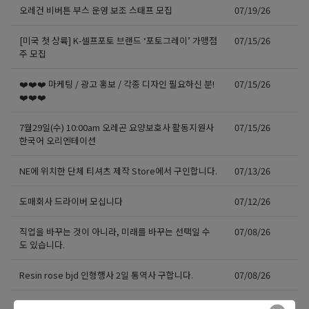
오레건 비버튼 부스 운영 보조 스태프 모집
07/19/26
[미국 첫 상륙] K-셀프포토 브랜드 ‘포토그레이’ 가맹점
07/15/26
주 모집
❤️❤️❤️ 마케팅 / 광고 홍보 / 각종 디자인 필요하신 분!
07/15/26
❤️❤️❤️
7월29일(수) 10:00am 오레곤 요양보호사 활동지원사
07/15/26
한국어 오리엔테이션
NE에 위치한 단체 티셔츠 제작 Store에서 구인합니다.
07/13/26
도매회사 드라이버 모십니다
07/12/26
직업을 바꾸는 것이 아니라, 미래를 바꾸는 선택일 수
07/08/26
도 있습니다.
Resin rose bjd 인형행사 2일 통역사 구합니다.
07/08/26
새로운 포차 서버구함 / Server needed for Korean
07/06/26