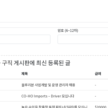
암호 (6~12자)
+ 구직
게시판에 최신 등록된 글
곤K 뉴스레터 구독
제목
급여
레곤K 뉴스레터를 통해 다양한 로컬소식과 오레곤 한인 사회 정
있습니다.
블루리본 사업개발 및 운영 관리자 채용
-
CO-HO Imports – Driver 모십니다
-
높은 수익을 창출할 독점 파트너(딜러)를 모십니
$20000