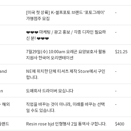
[미국 첫 상륙] K-셀프포토 브랜드 ‘포토그레이’
-
가맹점주 모집
❤️❤️❤️ 마케팅 / 광고 홍보 / 각종 디자인 필요하
-
신 분! ❤️❤️❤️
7월29일(수) 10:00am 오레곤 요양보호사 활동
$21.25
지원사 한국어 오리엔테이션
and
NE에 위치한 단체 티셔츠 제작 Store에서 구인
-
합니다.
on
도매회사 드라이버 모십니다
-
+ 해외
직업을 바꾸는 것이 아니라, 미래를 바꾸는 선택
-
일 수도 있습니다.
틀랜드
Resin rose bjd 인형행사 2일 통역사 구합니다.
$400