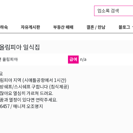
업소록 검색
 하숙
자유게시판
부동산 매매
결혼 / 만남
블로그
 올림피아 일식집
턴 올림피아
급여
n/a
요
림피아 지역 (시애틀공항에서 1시간)
방쉐프/스시쉐프 구합니다 (침식제공)
찮아요 열심히 가르쳐 드려요.
꿈과 열정이 있다면 연락주세요.
6-6457 / 매니저 오조명지