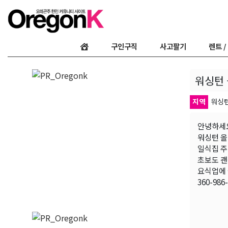
구인구직
사고팔기
렌트 /
워싱턴
지역
워싱
안녕하세
워싱턴 올
일식집 주
초보도 괜
요식업에 
360-98