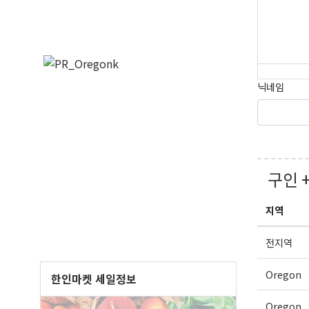
닉네임
구인 
오레
지역
매주 오
보실수 
전지역
Email
Oregon
한인마켓 세일정보
Oregon