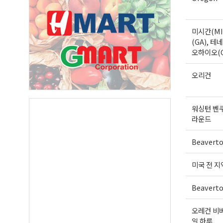
First N
미시간(MI
(GA), 테네
오하이오(
Last N
오리건
워싱턴 벤
라운드
By submittin
Suite A, Edm
by using the
Beavert
Our Privacy 
미국 전 지
Beavert
오레건 비버
일 하루