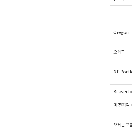
-
Oregon
오레곤
NE Portl
Beavert
미 전지역 
오레곤 포