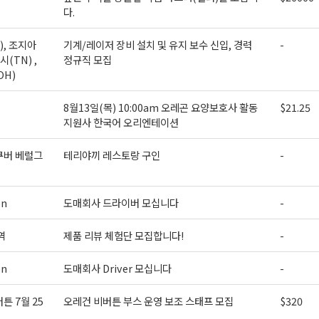
다.
ame
), 조지아
기계/레이저 장비 설치 및 유지 보수 신입, 경력
-
시(TN) ,
정규직 모집
OH)
ame
8월13일(목) 10:00am 오레곤 요양보호사 활동
$21.25
지원사 한국어 오리엔테이션
쿠버 베럴그
테리야끼 레스토랑 구인
-
g this form, you are consenting to receive KCR Media Group from: KCR Media Group, 23416
onds, WA, 98026, US, https://wowseattle.com. You can revoke your consent to receive email
 SafeUnsubscribe® link, found at the bottom of every email.
Emails are serviced by Constan
on
도매회사 드라이버 모십니다
-
Policy.
역
제품 리뷰 체험단 모집합니다!
-
오레곤K 뉴스레터 구독하기!
on
도매회사 Driver 모십니다
-
튼 7월 25
오레건 비버튼 부스 운영 보조 스태프 모집
$320